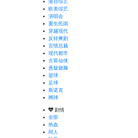
港台综艺
欧美综艺
演唱会
重生民国
穿越现代
反转爽剧
言情总裁
现代都市
古装仙侠
悬疑烧脑
篮球
足球
斯诺克
网球
剧情
全部
热血
同人