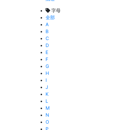
字母
全部
A
B
C
D
E
F
G
H
I
J
K
L
M
N
O
P