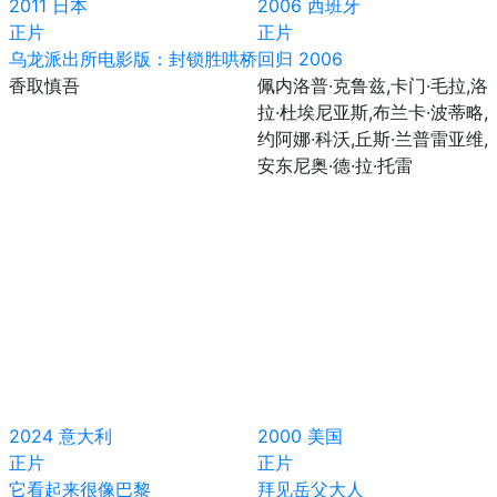
2011
日本
2006
西班牙
正片
正片
乌龙派出所电影版：封锁胜哄桥
回归 2006
香取慎吾
佩内洛普·克鲁兹,卡门·毛拉,洛
拉·杜埃尼亚斯,布兰卡·波蒂略,
约阿娜·科沃,丘斯·兰普雷亚维,
安东尼奥·德·拉·托雷
2024
意大利
2000
美国
正片
正片
它看起来很像巴黎
拜见岳父大人