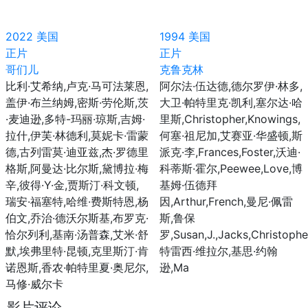
2022
美国
1994
美国
正片
正片
哥们儿
克鲁克林
比利·艾希纳,卢克·马可法莱恩,
阿尔法·伍达德,德尔罗伊·林多,
盖伊·布兰纳姆,密斯·劳伦斯,茨
大卫·帕特里克·凯利,塞尔达·哈
·麦迪逊,多特-玛丽·琼斯,吉姆·
里斯,Christopher,Knowings,
拉什,伊芙·林德利,莫妮卡·雷蒙
何塞·祖尼加,艾赛亚·华盛顿,斯
德,古列雷莫·迪亚兹,杰·罗德里
派克·李,Frances,Foster,沃迪·
格斯,阿曼达·比尔斯,黛博拉·梅
科蒂斯·霍尔,Peewee,Love,博
辛,彼得·Y·金,贾斯汀·科文顿,
基姆·伍德拜
瑞安·福塞特,哈维·费斯特恩,杨
因,Arthur,French,曼尼·佩雷
伯文,乔治·德沃尔斯基,布罗克·
斯,鲁保
恰尔列利,基南·汤普森,艾米·舒
罗,Susan,J.,Jacks,Christoph
默,埃弗里特·昆顿,克里斯汀·肯
特雷西·维拉尔,基思·约翰
诺恩斯,香农·帕特里夏·奥尼尔,
逊,Ma
马修·威尔卡
影片评论