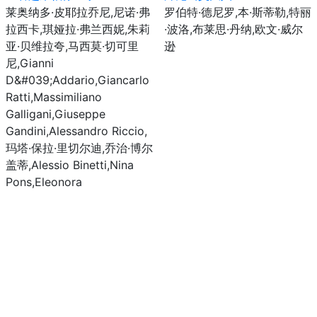
莱奥纳多·皮耶拉乔尼,尼诺·弗
罗伯特·德尼罗,本·斯蒂勒,特丽
拉西卡,琪娅拉·弗兰西妮,朱莉
·波洛,布莱思·丹纳,欧文·威尔
亚·贝维拉夸,马西莫·切可里
逊
尼,Gianni
D&#039;Addario,Giancarlo
Ratti,Massimiliano
Galligani,Giuseppe
Gandini,Alessandro Riccio,
玛塔·保拉·里切尔迪,乔治·博尔
盖蒂,Alessio Binetti,Nina
Pons,Eleonora