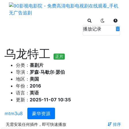
播放记录
乌龙特工
正片
分类：
喜剧片
导演：
罗森·马歇尔·瑟伯
地区：
美国
年份：
2016
语言：
英语
更新：
2025-11-07 10:35
mtm3u8
豪华资源
无需安装任何插件，即可快速播放
排序