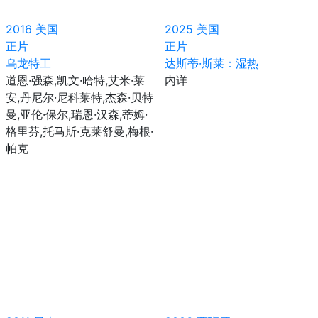
2016
美国
2025
美国
正片
正片
乌龙特工
达斯蒂·斯莱：湿热
道恩·强森,凯文·哈特,艾米·莱
内详
安,丹尼尔·尼科莱特,杰森·贝特
曼,亚伦·保尔,瑞恩·汉森,蒂姆·
格里芬,托马斯·克莱舒曼,梅根·
帕克