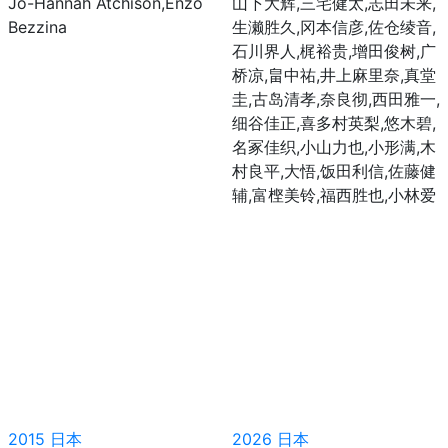
Jo-Hannah Atchison,Enzo
山下大辉,三宅健太,志田未来,
Bezzina
生濑胜久,冈本信彦,佐仓绫音,
石川界人,梶裕贵,增田俊树,广
桥凉,畠中祐,井上麻里奈,真堂
圭,古岛清孝,奈良彻,西田雅一,
细谷佳正,喜多村英梨,悠木碧,
名冢佳织,小山力也,小形满,木
村良平,大悟,饭田利信,佐藤健
辅,富㭴美铃,福西胜也,小林爱
2015
日本
2026
日本