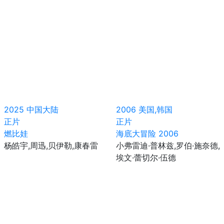
2025
中国大陆
2006
美国,韩国
正片
正片
燃比娃
海底大冒险 2006
杨皓宇,周迅,贝伊勒,康春雷
小弗雷迪·普林兹,罗伯·施奈德,
埃文·蕾切尔·伍德