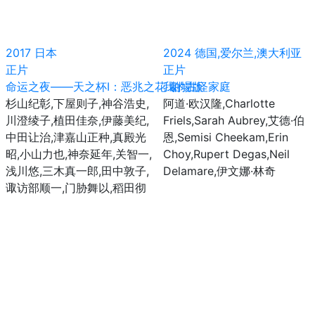
2017
日本
2024
德国,爱尔兰,澳大利亚
正片
正片
命运之夜——天之杯Ⅰ：恶兆之花 劇場版
我的古怪家庭
杉山纪彰,下屋则子,神谷浩史,
阿道·欧汉隆,Charlotte
川澄绫子,植田佳奈,伊藤美纪,
Friels,Sarah Aubrey,艾德·伯
中田让治,津嘉山正种,真殿光
恩,Semisi Cheekam,Erin
昭,小山力也,神奈延年,关智一,
Choy,Rupert Degas,Neil
浅川悠,三木真一郎,田中敦子,
Delamare,伊文娜·林奇
诹访部顺一,门胁舞以,稻田彻