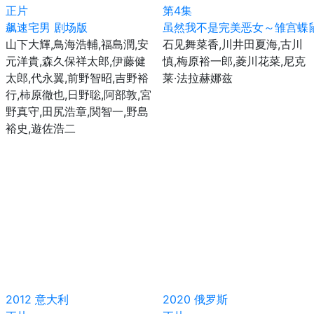
正片
第4集
飙速宅男 剧场版
虽然我不是完美恶女～雏宫蝶
山下大輝,鳥海浩輔,福島潤,安
石见舞菜香,川井田夏海,古川
元洋貴,森久保祥太郎,伊藤健
慎,梅原裕一郎,菱川花菜,尼克
太郎,代永翼,前野智昭,吉野裕
莱·法拉赫娜兹
行,柿原徹也,日野聡,阿部敦,宮
野真守,田尻浩章,関智一,野島
裕史,遊佐浩二
2012
意大利
2020
俄罗斯