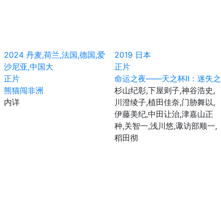
2024
丹麦,荷兰,法国,德国,爱
2019
日本
沙尼亚,中国大
正片
正片
命运之夜——天之杯Ⅱ：迷失之
熊猫闯非洲
杉山纪彰,下屋则子,神谷浩史,
内详
川澄绫子,植田佳奈,门胁舞以,
伊藤美纪,中田让治,津嘉山正
种,关智一,浅川悠,诹访部顺一,
稻田彻