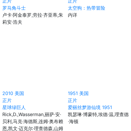
正片
正片
罗马角斗士
太空狗：热带冒险
卢卡·阿金泰罗,劳拉·齐亚蒂,朱
内详
莉安·浩夫
2010
美国
1951
美国
正片
正片
星球绿巨人
爱丽丝梦游仙境 1951
Rick,D.,Wasserman,丽萨·安·
凯瑟琳·博蒙特,埃德·温,理查德
贝利,马克·海德斯,连姆·奥布赖
·海顿
恩,凯文·迈克尔·理查德森,山姆