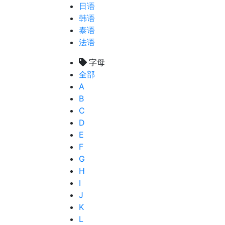
日语
韩语
泰语
法语
字母
全部
A
B
C
D
E
F
G
H
I
J
K
L