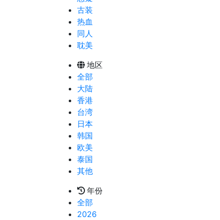
古装
热血
同人
耽美
地区
全部
大陆
香港
台湾
日本
韩国
欧美
泰国
其他
年份
全部
2026