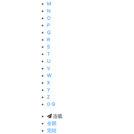
M
N
O
P
Q
R
S
T
U
V
W
X
Y
Z
0-9
连载
全部
完结