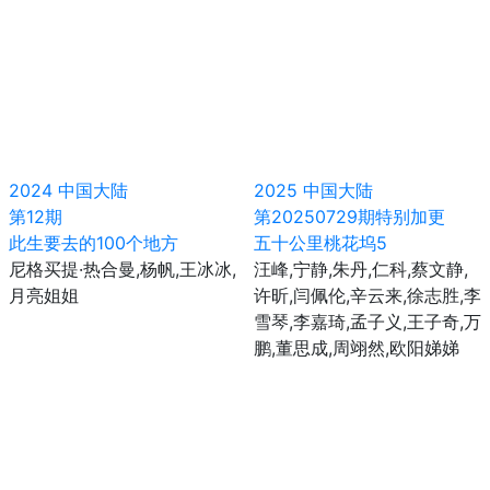
2024
中国大陆
2025
中国大陆
第12期
第20250729期特别加更
此生要去的100个地方
五十公里桃花坞5
尼格买提·热合曼,杨帆,王冰冰,
汪峰,宁静,朱丹,仁科,蔡文静,
月亮姐姐
许昕,闫佩伦,辛云来,徐志胜,李
雪琴,李嘉琦,孟子义,王子奇,万
鹏,董思成,周翊然,欧阳娣娣