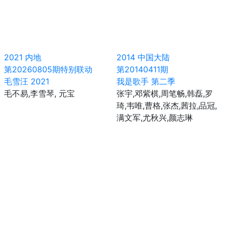
2021
内地
2014
中国大陆
第20260805期特别联动
第20140411期
毛雪汪 2021
我是歌手 第二季
毛不易,李雪琴, 元宝
张宇,邓紫棋,周笔畅,韩磊,罗
琦,韦唯,曹格,张杰,茜拉,品冠,
满文军,尤秋兴,颜志琳