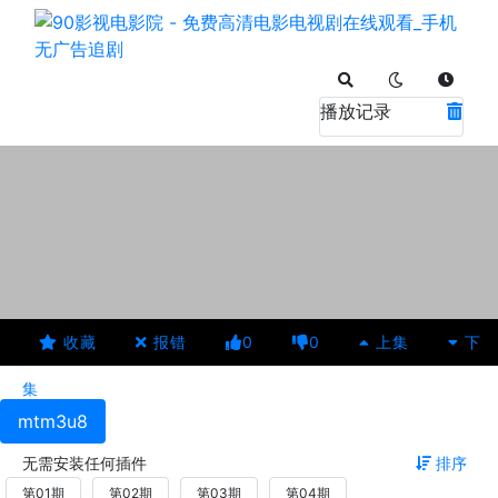
播放记录
收藏
报错
0
0
上集
下
集
mtm3u8
无需安装任何插件
排序
第01期
第02期
第03期
第04期