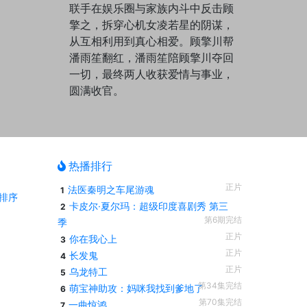
联手在娱乐圈与家族内斗中反击顾
擎之，拆穿心机女凌若星的阴谋，
从互相利用到真心相爱。顾擎川帮
潘雨笙翻红，潘雨笙陪顾擎川夺回
一切，最终两人收获爱情与事业，
圆满收官。
热播排行
正片
法医秦明之车尾游魂
1
排序
卡皮尔·夏尔玛：超级印度喜剧秀 第三
2
第6期完结
季
正片
你在我心上
3
正片
长发鬼
4
正片
乌龙特工
5
第34集完结
萌宝神助攻：妈咪我找到爹地了
6
第70集完结
一曲惊鸿
7