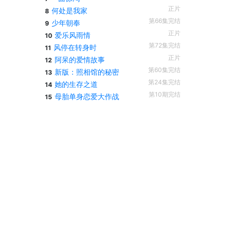
正片
何处是我家
8
第66集完结
少年朝奉
9
正片
爱乐风雨情
10
第72集完结
风停在转身时
11
正片
阿呆的爱情故事
12
第60集完结
新版：照相馆的秘密
13
第24集完结
她的生存之道
14
第10期完结
母胎单身恋爱大作战
15