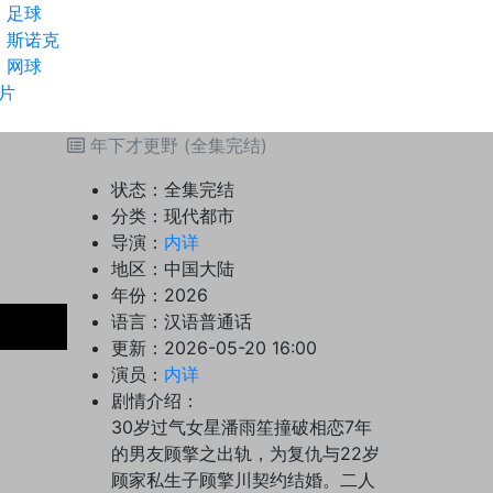
足球
斯诺克
网球
片
年下才更野 (全集完结)
状态：
全集完结
分类：
现代都市
导演：
内详
地区：
中国大陆
年份：
2026
语言：
汉语普通话
更新：
2026-05-20 16:00
演员：
内详
剧情介绍：
30岁过气女星潘雨笙撞破相恋7年
的男友顾擎之出轨，为复仇与22岁
顾家私生子顾擎川契约结婚。二人