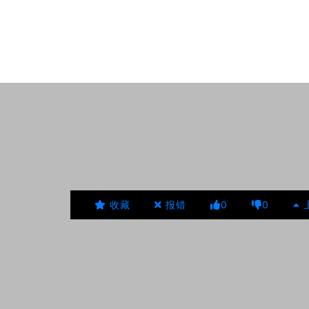
收藏
报错
0
0