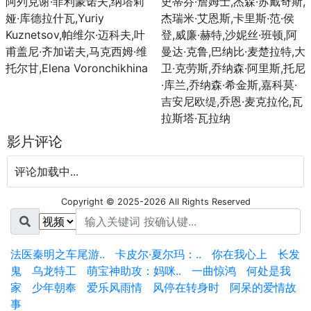
阿列克谢·菲利蒙诺夫,纳塔莉
史蒂芬·詹姆士,杰森·苏戴奇斯,
娅·库德拉什瓦,Yuriy
杰瑞米·艾恩斯,卡里斯·范·侯
Kuznetsov,帕维尔·迈科夫,叶
登,威廉·赫特,沙妮丝·班顿,阿
甫盖尼·齐加诺夫,马克西姆·维
曼达·克鲁,巴纳比·麦楚拉特,大
托尔甘,Elena Voronchikhina
卫·克劳斯,乔纳森·阿里斯,托尼
·库兰,乔纳森·希金斯,嘉科莫·
吉安尼欧缇,乔恩·麦克拉伦,瓦
拉斯塔·瓦拉纳
影片评论
评论加载中...
Copyright © 2025-2026 All Rights Reserved
法医秦明之车尾游..
卡皮尔·夏尔玛：..
你在我心上
长发
鬼
乌龙特工
萌宝神助攻：妈咪..
一曲惊鸿
何处是我
家
少年朝奉
爱乐风雨情
风停在转身时
阿呆的爱情故
事