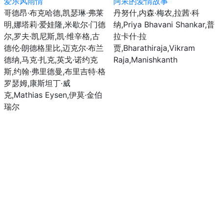
爱乐风雨情
阿呆的爱情故事
哥德昂·布克哈德,凯瑟琳·弗莱
丹努什,内森·梅农,拉茜·科
明,娜塔莉·爱娃隆,米歇尔·门德
纳,Priya Bhavani Shankar,普
尔,罗夫·凯尼斯,凯·维辛格,古
拉卡什·拉
德伦·朗德格里比,迈克尔·布兰
贾,Bharathiraja,Vikram
德纳,马克·扎克,英戈·诺约克
Raja,Manishkanth
斯,约翰·弗里德曼,布里吉特·格
罗瑟姆,康斯坦丁·威
克,Mathias Eysen,伊莫·金伯
瑞尔