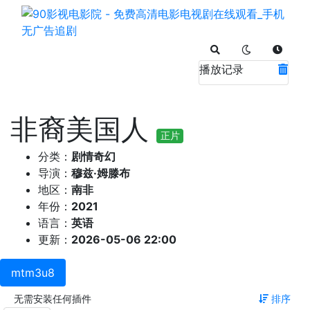
播放记录
非裔美国人
正片
分类：
剧情奇幻
导演：
穆兹·姆滕布
地区：
南非
年份：
2021
语言：
英语
更新：
2026-05-06 22:00
mtm3u8
无需安装任何插件
排序