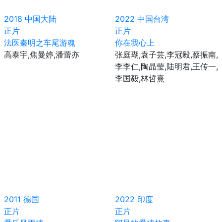
2018
中国大陆
2022
中国台湾
正片
正片
法医秦明之车尾游魂
你在我心上
高泰宇,焦曼婷,潘蕾亦
张庭瑚,袁子芸,李冠毅,蔡振南,
李李仁,陶晶莹,陆明君,王传一,
李国毅,林哲熹
2011
德国
2022
印度
正片
正片