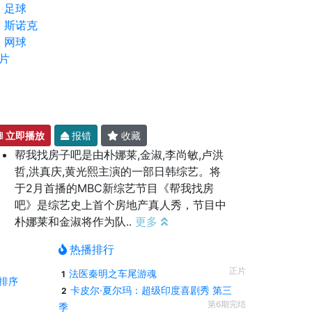
足球
斯诺克
网球
片
立即播放
报错
收藏
帮我找房子吧是由朴娜莱,金淑,李尚敏,卢洪
哲,洪真庆,黄光熙主演的一部日韩综艺。将
于2月首播的MBC新综艺节目《帮我找房
吧》是综艺史上首个房地产真人秀，节目中
朴娜莱和金淑将作为队..
更多
热播排行
正片
法医秦明之车尾游魂
1
排序
卡皮尔·夏尔玛：超级印度喜剧秀 第三
2
第6期完结
季