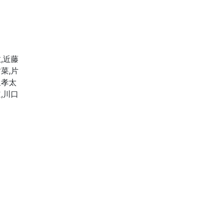
,近藤
菜,片
泉孝太
,川口