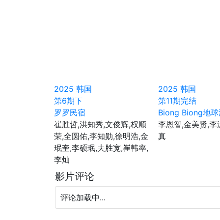
2025
韩国
2025
韩国
第6期下
第11期完结
罗罗民宿
Biong Biong
崔胜哲,洪知秀,文俊辉,权顺
李恩智,金美贤,李
荣,全圆佑,李知勋,徐明浩,金
真
珉奎,李硕珉,夫胜宽,崔韩率,
李灿
影片评论
评论加载中...