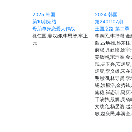
2025
韩国
2024
韩国
第10期完结
第2401107期
母胎单身恋爱大作战
王国之路 第二季
徐仁国,姜汉娜,李恩智,车正
李泰民,李抒澔,金
元
熙,吕焕雄,孙东柱
莳权,具廷谟,徐宇
姜敏熙,宋刑准,金
珉,吴玉兴,安炯燮
炳燮,李义雄,宋在
明恩湖,林导贤,李
锡,洪原浩,金势铉
施稳,崔态训,禹庆
千晙赩,殷辉,吴省
文载允,杨旻浩,赵
敏,赵庆民,李润奎