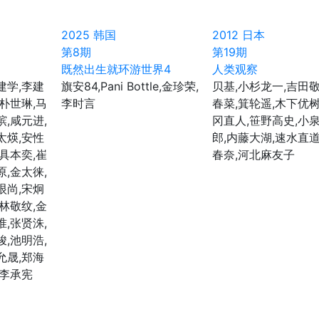
2025
韩国
2012
日本
第8期
第19期
既然出生就环游世界4
人类观察
建学,李建
旗安84,Pani Bottle,金珍荣,
贝基,小杉龙一,吉田敬
,朴世琳,马
李时言
春菜,箕轮遥,木下优树
瑸,咸元进,
冈直人,笹野高史,小
太煐,安性
郎,内藤大湖,速水直道
,具本奕,崔
春奈,河北麻友子
原,金太徕,
垠尚,宋炯
,林敬纹,金
准,张贤洙,
峻,池明浩,
允晟,郑海
,李承宪