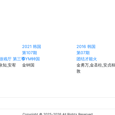
2021
韩国
2016
韩国
第107期
第07期
地球游戏厅 第三季
GYM钟国
团结才能火
泳知,安宥
金钟国
金勇万,金圣柱,安贞桓
敦
Copyright © 2025-2026 All Rights Reserved