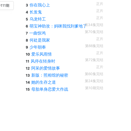
正片
你在我心上
3
111期
正片
长发鬼
4
正片
乌龙特工
5
第34集完结
萌宝神助攻：妈咪我找到爹地了
6
第70集完结
一曲惊鸿
7
正片
何处是我家
8
第66集完结
少年朝奉
9
正片
爱乐风雨情
10
第72集完结
风停在转身时
11
正片
阿呆的爱情故事
12
第60集完结
新版：照相馆的秘密
13
第24集完结
她的生存之道
14
第10期完结
母胎单身恋爱大作战
15