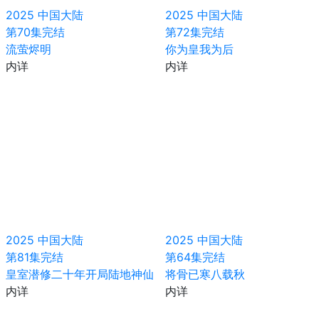
2025
中国大陆
2025
中国大陆
第70集完结
第72集完结
流萤烬明
你为皇我为后
内详
内详
2025
中国大陆
2025
中国大陆
第81集完结
第64集完结
皇室潜修二十年开局陆地神仙
将骨已寒八载秋
内详
内详