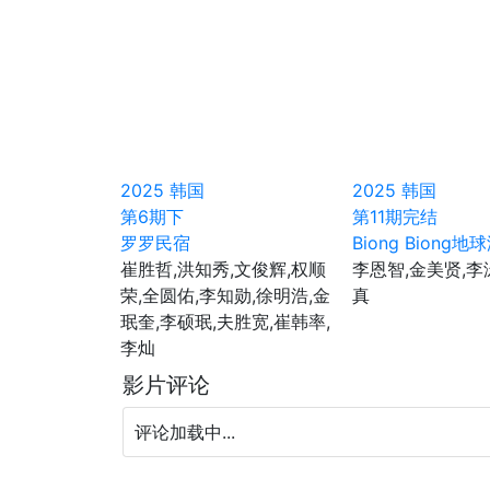
2025
韩国
2025
韩国
第6期下
第11期完结
罗罗民宿
Biong Biong
崔胜哲,洪知秀,文俊辉,权顺
李恩智,金美贤,李
荣,全圆佑,李知勋,徐明浩,金
真
珉奎,李硕珉,夫胜宽,崔韩率,
李灿
影片评论
评论加载中...