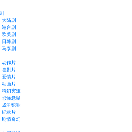
剧
大陆剧
港台剧
欧美剧
日韩剧
马泰剧
动作片
喜剧片
爱情片
动画片
科幻灾难
恐怖悬疑
战争犯罪
纪录片
剧情奇幻