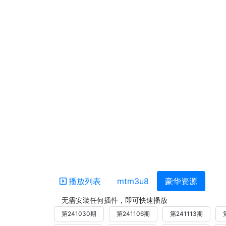
播放列表
mtm3u8
豪华资源
无需安装任何插件，即可快速播放
第241030期
第241106期
第241113期