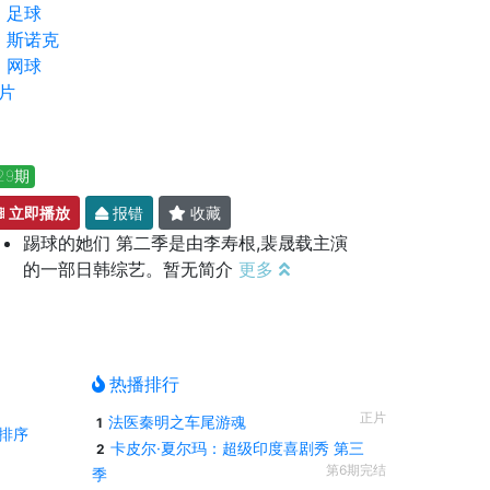
足球
斯诺克
网球
片
29期
立即播放
报错
收藏
踢球的她们 第二季是由李寿根,裴晟载主演
的一部日韩综艺。暂无简介
更多
热播排行
正片
法医秦明之车尾游魂
1
排序
卡皮尔·夏尔玛：超级印度喜剧秀 第三
2
第6期完结
季