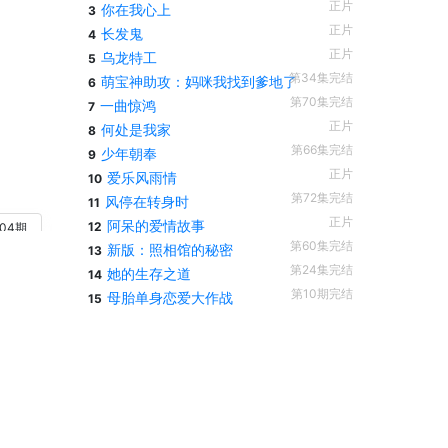
正片
你在我心上
3
正片
长发鬼
4
正片
乌龙特工
5
第34集完结
萌宝神助攻：妈咪我找到爹地了
6
第70集完结
一曲惊鸿
7
正片
何处是我家
8
第66集完结
少年朝奉
9
正片
爱乐风雨情
10
第72集完结
风停在转身时
11
正片
阿呆的爱情故事
12
204期
第60集完结
新版：照相馆的秘密
13
第24集完结
她的生存之道
14
第10期完结
母胎单身恋爱大作战
15