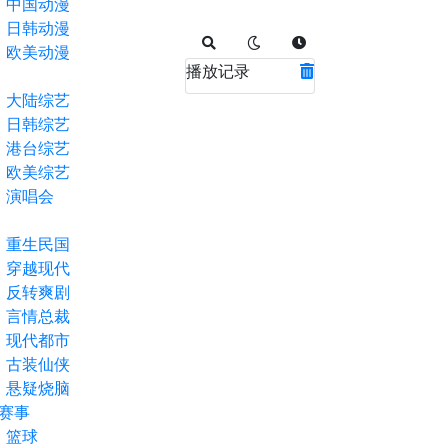
中国动漫
日韩动漫
欧美动漫
播放记录
大陆综艺
日韩综艺
港台综艺
欧美综艺
演唱会
重生民国
穿越现代
反转爽剧
言情总裁
现代都市
古装仙侠
悬疑烧脑
赛事
篮球