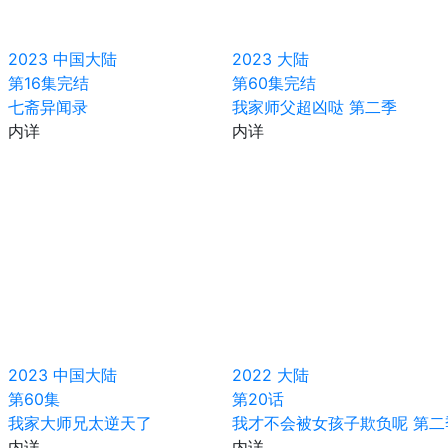
2023
中国大陆
2023
大陆
第16集完结
第60集完结
七斋异闻录
我家师父超凶哒 第二季
内详
内详
2023
中国大陆
2022
大陆
第60集
第20话
我家大师兄太逆天了
我才不会被女孩子欺负呢 第二
内详
内详