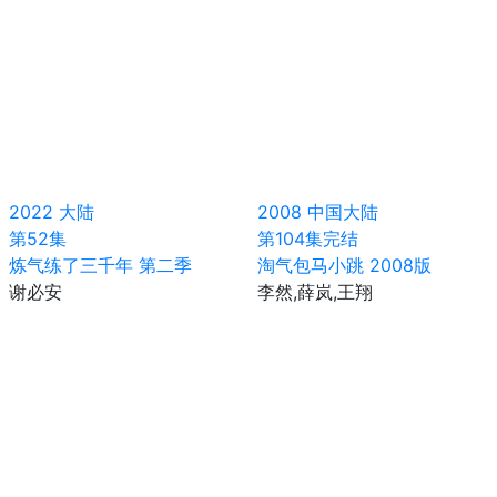
2022
大陆
2008
中国大陆
第52集
第104集完结
炼气练了三千年 第二季
淘气包马小跳 2008版
谢必安
李然,薛岚,王翔