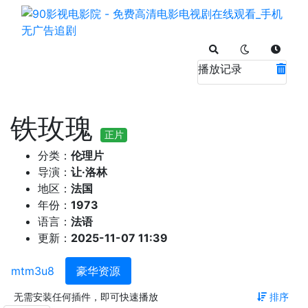
播放记录
铁玫瑰
正片
分类：
伦理片
导演：
让·洛林
地区：
法国
年份：
1973
语言：
法语
更新：
2025-11-07 11:39
mtm3u8
豪华资源
无需安装任何插件，即可快速播放
排序