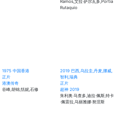
Ramos,艾拉·萨尔瓦多,Portia
Rutaquio
1975
中国香港
2019
巴西,乌拉圭,丹麦,挪威,
正片
智利,瑞典
港澳传奇
正片
谷峰,胡锦,恬妮,石修
超神 2019
朱利奥·马查多,迪拉·佩斯,特卡
·佩雷拉,马丽雅娜·努涅斯