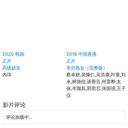
2020
韩国
2018
中国香港
正片
正片
高级妓女
非分熟女（完整版）
内详
蔡卓妍,吴慷仁,吴浩康,叶童,刘
永,林德信,谈善言,何彦桦,太
保,岑珈其,郭奕芯,张国强,王子
仪
影片评论
评论加载中...