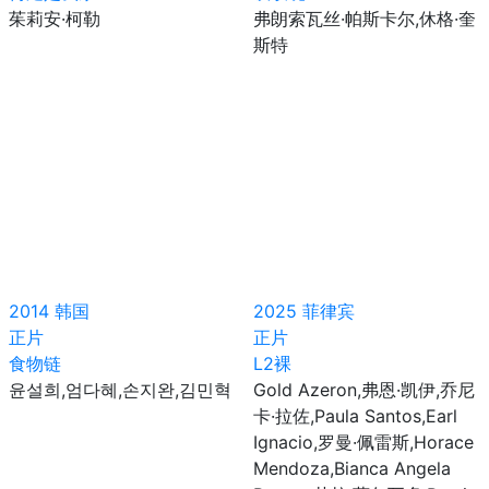
茱莉安·柯勒
弗朗索瓦丝·帕斯卡尔,休格·奎
斯特
2014
韩国
2025
菲律宾
正片
正片
食物链
L2裸
윤설희,엄다혜,손지완,김민혁
Gold Azeron,弗恩·凯伊,乔尼
卡·拉佐,Paula Santos,Earl
Ignacio,罗曼·佩雷斯,Horace
Mendoza,Bianca Angela