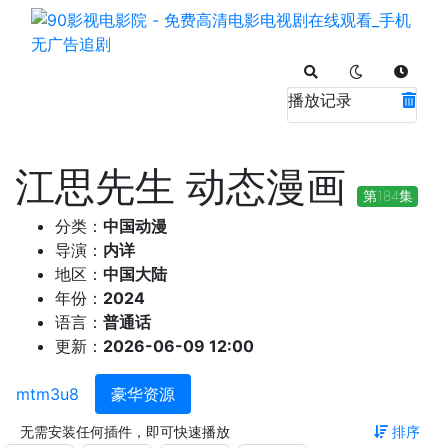
播放记录
江思先生 动态漫画
第184集
分类：
中国动漫
导演：
内详
地区：
中国大陆
年份：
2024
语言：
普通话
更新：
2026-06-09 12:00
mtm3u8
豪华资源
无需安装任何插件，即可快速播放
排序