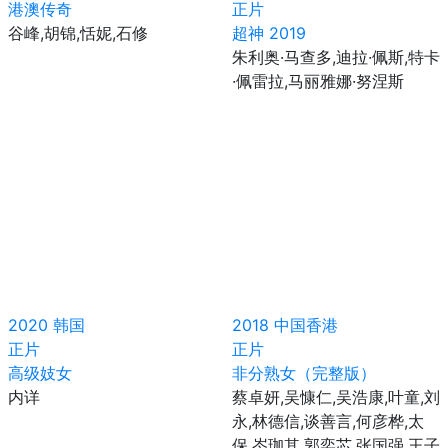
港澳传奇
正片
谷峰,胡锦,恬妮,石修
超神 2019
朱利奥·马查多,迪拉·佩斯,特卡
·佩雷拉,马丽雅娜·努涅斯
2020
韩国
2018
中国香港
正片
正片
高级妓女
非分熟女（完整版）
内详
蔡卓妍,吴慷仁,吴浩康,叶童,刘
永,林德信,谈善言,何彦桦,太
保,岑珈其,郭奕芯,张国强,王子