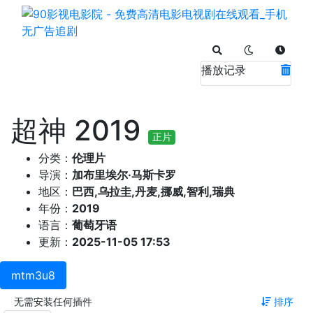
播放记录
超神 2019
正片
分类：
伦理片
导演：
加布里埃尔·马斯卡罗
地区：
巴西,乌拉圭,丹麦,挪威,智利,瑞典
年份：
2019
语言：
葡萄牙语
更新：
2025-11-05 17:53
mtm3u8
无需安装任何插件
排序