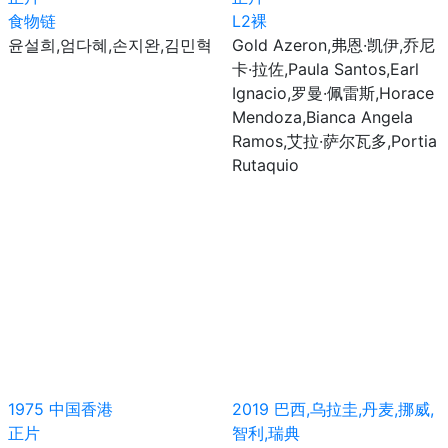
食物链
L2裸
윤설희,엄다혜,손지완,김민혁
Gold Azeron,弗恩·凯伊,乔尼
卡·拉佐,Paula Santos,Earl
Ignacio,罗曼·佩雷斯,Horace
Mendoza,Bianca Angela
Ramos,艾拉·萨尔瓦多,Portia
Rutaquio
1975
中国香港
2019
巴西,乌拉圭,丹麦,挪威,
正片
智利,瑞典