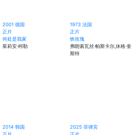
2001
德国
1973
法国
正片
正片
何处是我家
铁玫瑰
茱莉安·柯勒
弗朗索瓦丝·帕斯卡尔,休格·奎
斯特
2014
韩国
2025
菲律宾
正片
正片