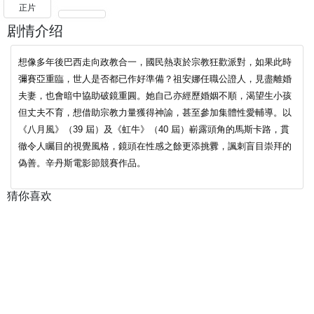
正片
剧情介绍
想像多年後巴西走向政教合一，國民熱衷於宗教狂歡派對，如果此時
彌賽亞重臨，世人是否都已作好準備？祖安娜任職公證人，見盡離婚
夫妻，也會暗中協助破鏡重圓。她自己亦經歷婚姻不順，渴望生小孩
但丈夫不育，想借助宗教力量獲得神諭，甚至參加集體性愛輔導。以
《八月風》（39 屆）及《虹牛》（40 屆）嶄露頭角的馬斯卡路，貫
徹令人矚目的視覺風格，鏡頭在性感之餘更添挑釁，諷刺盲目崇拜的
偽善。辛丹斯電影節競賽作品。
猜你喜欢