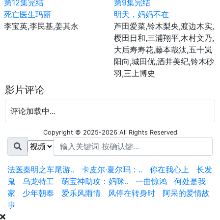
第12集完结
第9集完结
死亡医生玛丽
明天，妈妈不在
李宝英,李民基,姜其永
芦田爱菜,铃木梨央,渡边木实,
樱田日和,三浦翔平,木村文乃,
大后寿寿花,藤本哉汰,五十岚
阳向,城田优,酒井美纪,铃木砂
羽,三上博史
影片评论
评论加载中...
Copyright © 2025-2026 All Rights Reserved
法医秦明之车尾游..
卡皮尔·夏尔玛：..
你在我心上
长发
鬼
乌龙特工
萌宝神助攻：妈咪..
一曲惊鸿
何处是我
家
少年朝奉
爱乐风雨情
风停在转身时
阿呆的爱情故
事