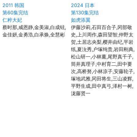
2011
韩国
2024
日本
第60集完结
第130集完结
仁粹大妃
如虎添翼
蔡时那,咸恩静,金美淑,白成铉,
伊藤沙莉,石田百合子,冈部敬
金佳妍,金勇浩,白承焕,全慧彬
史,上川周作,森田望智,仲野太
贺,土居志央梨,樱井由纪,平岩
纸,夏沇秀,户塚纯贵,岩田刚典,
松山研一,小林薰,尾野真千子,
筒井真理子,中村育二,田中要
次,高桥努,小林凉子,安藤轮子,
塚地武雅,冈田将生,三山凌辉,
平野生成,田中真弓,泽村一树,
泷藤贤一