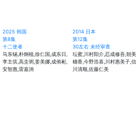
2025
韩国
2014
日本
第8集
第12集
十二使者
30左右 未经审查
马东锡,朴炯植,徐仁国,成东日,
坛蜜,川村阳介,忍成修吾,朝美
李主傧,高圭弼,姜美娜,成侑彬,
穗香,今野浩喜,川村惠美子,信
安智惠,雷嘉汭
川清顺,佐藤仁美