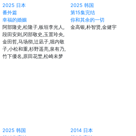
2025
日本
2025
韩国
番外篇
第15集完结
幸福的婚姻
你和其余的一切
阿部隆史,松隆子,板垣李光人,
金高银,朴智贤,金健宇
段田安则,冈部敬史,玉置玲央,
金田哲,马场彻,辻凪子,堀内敬
子,小松和重,杉野遥亮,泉有乃,
竹下優名,原田花埜,松崎未梦
2025
韩国
2014
日本