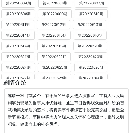
第20220604期
第20220606期
第20220607期
第20220608期
第20220609期
第20220610期
第20220611期
第20220612期
第20220613期
第20220614期
第20220615期
第20220616期
第20220617期
第20220619期
第20220620期
第20220621期
第20220622期
第20220623期
第20220624期
第20220625期
第20220626期
第20220627期
第20220628期
第20220704期
剧情介绍
第20220705期
第20220706期
第20220707期
邀请一对（或多个）有矛盾的当事人进入演播室，主持人和人民
第20220708期
第20220710期
第20220711期
调解员现场为当事人排忧解难，通过节目告诉观众面对纠纷的智
慧和解决矛盾的艺术，将真实事件和综艺手段完美交融，塑造全
第20220712期
第20220713期
第20220714期
新节目模式。节目中将大力体现人文关怀和心理疏导，倡导文明
第20220715期
第20220716期
第20220717期
积极、健康向上的社会风尚。
第20220719期
第20220720期
第20220721期