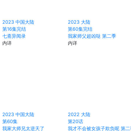
2023
中国大陆
2023
大陆
第16集完结
第60集完结
七斋异闻录
我家师父超凶哒 第二季
内详
内详
2023
中国大陆
2022
大陆
第60集
第20话
我家大师兄太逆天了
我才不会被女孩子欺负呢 第二