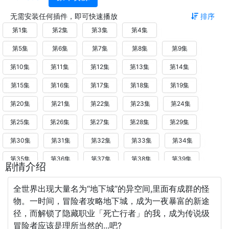
无需安装任何插件，即可快速播放
排序
第1集
第2集
第3集
第4集
第5集
第6集
第7集
第8集
第9集
第10集
第11集
第12集
第13集
第14集
第15集
第16集
第17集
第18集
第19集
第20集
第21集
第22集
第23集
第24集
第25集
第26集
第27集
第28集
第29集
第30集
第31集
第32集
第33集
第34集
第35集
第36集
第37集
第38集
第39集
剧情介绍
第40集
第41集
第42集
第43集
第44集
全世界出现大量名为“地下城”的异空间,里面有成群的怪
第45集
第46集
第47集
第48集
第49集
物。一时间，冒险者攻略地下城，成为一夜暴富的新途
径，而解锁了隐藏职业「死亡行者」的我，成为传说级
第50集
第51集
第52集
第53集
第54集
冒险者应该是理所当然的...吧?