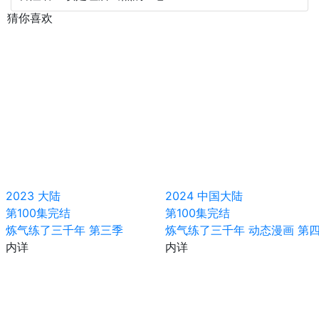
第55集
第56集
第57集
第58集
第59集
猜你喜欢
第60集
第61集
第62集
第63集
第64集
第65集
第66集
第67集
第68集
第69集
第70集
第71集
第72
第73集
第74集
第75集
第76集
第77集
第78集
第79集
第80集
第81集
第82集
第83集
第84集
第85集
第86集
第87集
第88集
第89集
第90集
第91集
第92集
第93集
第94集
2023
大陆
2024
中国大陆
第95集
第100集完结
第100集完结
炼气练了三千年 第三季
炼气练了三千年 动态漫画 第
内详
内详