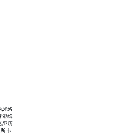
纳,米洛
,卡勒姆
克,亚历
斯·卡