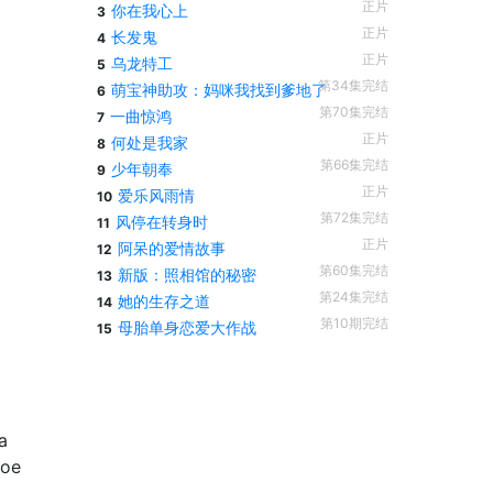
正片
你在我心上
3
正片
长发鬼
4
正片
乌龙特工
5
第34集完结
萌宝神助攻：妈咪我找到爹地了
6
第70集完结
一曲惊鸿
7
正片
何处是我家
8
第66集完结
少年朝奉
9
正片
爱乐风雨情
10
第72集完结
风停在转身时
11
正片
阿呆的爱情故事
12
第60集完结
新版：照相馆的秘密
13
第24集完结
她的生存之道
14
第10期完结
母胎单身恋爱大作战
15
a
coe