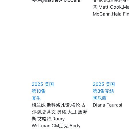
·芬利,Matthew McCann
文·尼龙,维多利亚
蒂,Matt Cook,Ma
McCann,Hala Fin
2025
美国
2025
美国
第10集
第3集完结
复生
陶乐西
梅兰妮·斯科洛凡诺,格伦·古
Diana Taurasi
尔德,史蒂文·奥格,大卫·詹姆
斯·艾略特,Romy
Weltman,CM朋克,Andy