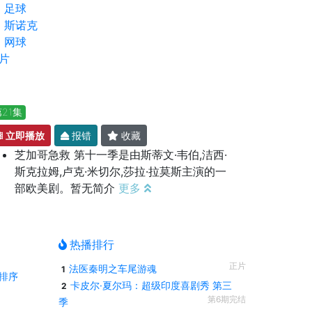
足球
斯诺克
网球
片
21集
立即播放
报错
收藏
芝加哥急救 第十一季是由斯蒂文·韦伯,洁西·
斯克拉姆,卢克·米切尔,莎拉·拉莫斯主演的一
部欧美剧。暂无简介
更多
热播排行
正片
法医秦明之车尾游魂
1
排序
卡皮尔·夏尔玛：超级印度喜剧秀 第三
2
第6期完结
季