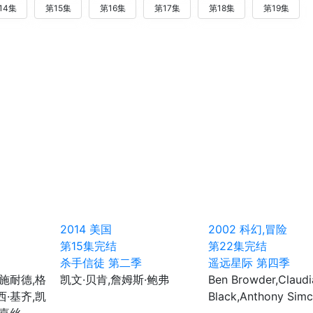
14集
第15集
第16集
第17集
第18集
第19集
2014
美国
2002
科幻,冒险
第15集完结
第22集完结
杀手信徒 第二季
遥远星际 第四季
·施耐德,格
凯文·贝肯,詹姆斯·鲍弗
Ben Browder,Claudi
西·基齐,凯
Black,Anthony Sim