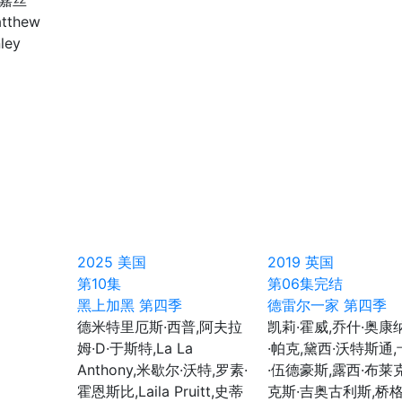
·嘉丝
tthew
ley
2025
美国
2019
英国
第10集
第06集完结
黑上加黑 第四季
德雷尔一家 第四季
德米特里厄斯·西普,阿夫拉
凯莉·霍威,乔什·奥康
姆·D·于斯特,La La
·帕克,黛西·沃特斯通
Anthony,米歇尔·沃特,罗素·
·伍德豪斯,露西·布莱
霍恩斯比,Laila Pruitt,史蒂
克斯·吉奥古利斯,桥格