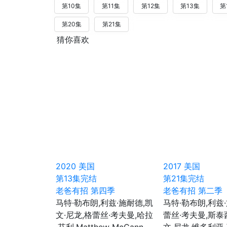
第10集
第11集
第12集
第13集
第
第20集
第21集
猜你喜欢
2020
美国
2017
美国
第13集完结
第21集完结
老爸有招 第四季
老爸有招 第二季
马特·勒布朗,利兹·施耐德,凯
马特·勒布朗,利兹
文·尼龙,格蕾丝·考夫曼,哈拉
蕾丝·考夫曼,斯泰