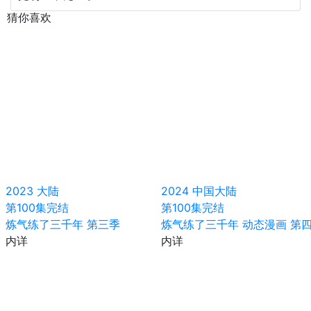
猜你喜欢
2023
大陆
2024
中国大陆
第100集完结
第100集完结
炼气练了三千年 第三季
炼气练了三千年 动态漫画 第
内详
内详