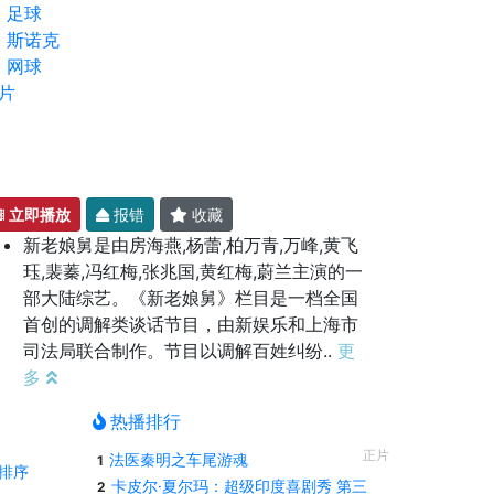
足球
斯诺克
网球
片
立即播放
报错
收藏
新老娘舅是由房海燕,杨蕾,柏万青,万峰,黄飞
珏,裴蓁,冯红梅,张兆国,黄红梅,蔚兰主演的一
部大陆综艺。《新老娘舅》栏目是一档全国
首创的调解类谈话节目，由新娱乐和上海市
司法局联合制作。节目以调解百姓纠纷..
更
多
热播排行
正片
法医秦明之车尾游魂
1
排序
卡皮尔·夏尔玛：超级印度喜剧秀 第三
2