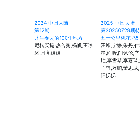
第2024091期
第2024092期
第2024093期
第2024098期
第2024099期
第20240100期
2024
中国大陆
2025
中国大陆
第12期
第20250729期
第20240104期
第20240105期
第20240106
此生要去的100个地方
五十公里桃花坞5
第20240110期
第20240111期
第20240112期
尼格买提·热合曼,杨帆,王冰
汪峰,宁静,朱丹,仁
冰,月亮姐姐
静,许昕,闫佩伦,
第20240116期
第20240117期
第20240118期
胜,李雪琴,李嘉琦
第20240122期
第20240123期
第20240124
子奇,万鹏,董思成
阳娣娣
第20240128期
第20240129期
第20240130
第20240134期
第20240135期
第20240136
第20240140期
第20240141期
第20240142
第20240146期
第20240147期
第20240148
第20240152期
第20240153期
第20240154
第20240158期
第20240159期
第20240160