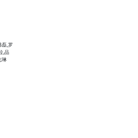
韩磊,罗
拉,品
志琳