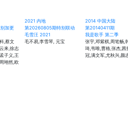
第2024094期
第2024095期
第2024096期
第2024097期
第20240101期
第20240102期
第20240103期
2021
内地
2014
中国大陆
特别加更
第20260805期特别联动
第20140411期
期
第20240107期
第20240108期
第20240109期
毛雪汪 2021
我是歌手 第二季
第20240113期
第20240114期
第20240115期
科,蔡文
毛不易,李雪琴, 元宝
张宇,邓紫棋,周笔畅,
辛云来,徐志
琦,韦唯,曹格,张杰,茜
第20240119期
第20240120期
第20240121期
,孟子义,王
冠,满文军,尤秋兴,颜
期
第20240125期
第20240126期
第20240127期
,周翊然,欧
期
第20240131期
第20240132期
第20240133期
期
第20240137期
第20240138期
第20240139期
期
第20240143期
第20240144期
第20240145期
期
第20240149期
第20240150期
第20240151期
期
第20240155期
第20240156期
第20240157期
期
第20240161期
第20240162期
第20240163期