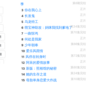
第6期完结
季
正片
你在我心上
3
正片
长发鬼
4
正片
乌龙特工
5
第34集完结
萌宝神助攻：妈咪我找到爹地了
6
第70集完结
一曲惊鸿
7
期
正片
何处是我家
8
第66集完结
少年朝奉
9
期
正片
爱乐风雨情
10
期
第72集完结
风停在转身时
11
正片
阿呆的爱情故事
12
期
第60集完结
新版：照相馆的秘密
13
第24集完结
她的生存之道
14
第10期完结
母胎单身恋爱大作战
15