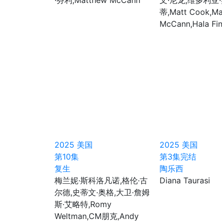
·芬利,Matthew McCann
文·尼龙,维多利亚
蒂,Matt Cook,Ma
McCann,Hala Fin
2025
美国
2025
美国
第10集
第3集完结
复生
陶乐西
梅兰妮·斯科洛凡诺,格伦·古
Diana Taurasi
尔德,史蒂文·奥格,大卫·詹姆
斯·艾略特,Romy
Weltman,CM朋克,Andy