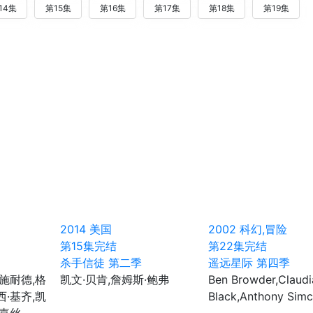
14集
第15集
第16集
第17集
第18集
第19集
2014
美国
2002
科幻,冒险
第15集完结
第22集完结
杀手信徒 第二季
遥远星际 第四季
·施耐德,格
凯文·贝肯,詹姆斯·鲍弗
Ben Browder,Claudi
西·基齐,凯
Black,Anthony Sim