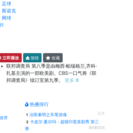
足球
斯诺克
网球
片
立即播放
报错
收藏
联邦调查局 第八季是由梅西·帕瑞格兰,齐科·
扎基主演的一部欧美剧。CBS一口气将《联
邦调查局》续订至第九季。
更多
热播排行
正片
法医秦明之车尾游魂
1
排序
卡皮尔·夏尔玛：超级印度喜剧秀 第三
2
第6期完结
季