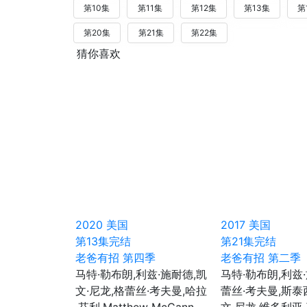
第10集
第11集
第12集
第13集
第
第20集
第21集
第22集
猜你喜欢
2020
美国
2017
美国
第13集完结
第21集完结
老爸有招 第四季
老爸有招 第二季
马特·勒布朗,利兹·施耐德,凯
马特·勒布朗,利兹
文·尼龙,格蕾丝·考夫曼,哈拉
蕾丝·考夫曼,斯泰