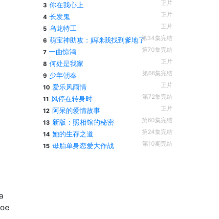
正片
你在我心上
3
正片
长发鬼
4
正片
乌龙特工
5
第34集完结
萌宝神助攻：妈咪我找到爹地了
6
第70集完结
一曲惊鸿
7
正片
何处是我家
8
第66集完结
少年朝奉
9
正片
爱乐风雨情
10
第72集完结
风停在转身时
11
正片
阿呆的爱情故事
12
第60集完结
新版：照相馆的秘密
13
第24集完结
她的生存之道
14
第10期完结
母胎单身恋爱大作战
15
a
coe