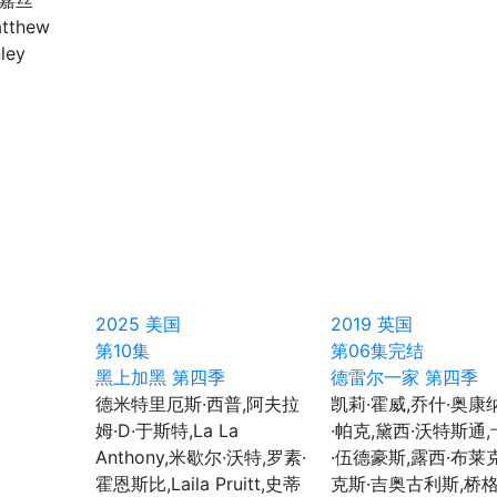
·嘉丝
tthew
ley
2025
美国
2019
英国
第10集
第06集完结
黑上加黑 第四季
德雷尔一家 第四季
德米特里厄斯·西普,阿夫拉
凯莉·霍威,乔什·奥康
姆·D·于斯特,La La
·帕克,黛西·沃特斯通
Anthony,米歇尔·沃特,罗素·
·伍德豪斯,露西·布莱
霍恩斯比,Laila Pruitt,史蒂
克斯·吉奥古利斯,桥格