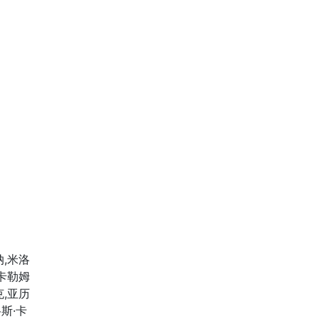
纳,米洛
,卡勒姆
克,亚历
斯·卡