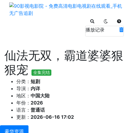
播放记录
仙法无双，霸道婆婆狠
狠宠
全集完结
分类：
短剧
导演：
内详
地区：
中国大陆
年份：
2026
语言：
普通话
更新：
2026-06-16 17:02
豪华资源