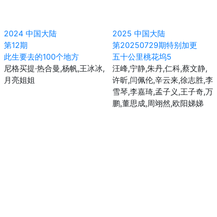
2024
中国大陆
2025
中国大陆
第12期
第20250729期特别加更
此生要去的100个地方
五十公里桃花坞5
尼格买提·热合曼,杨帆,王冰冰,
汪峰,宁静,朱丹,仁科,蔡文静,
月亮姐姐
许昕,闫佩伦,辛云来,徐志胜,李
雪琴,李嘉琦,孟子义,王子奇,万
鹏,董思成,周翊然,欧阳娣娣