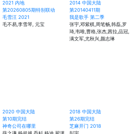
2021
内地
2014
中国大陆
第20260805期特别联动
第20140411期
毛雪汪 2021
我是歌手 第二季
毛不易,李雪琴, 元宝
张宇,邓紫棋,周笔畅,韩磊,罗
琦,韦唯,曹格,张杰,茜拉,品冠,
满文军,尤秋兴,颜志琳
2020
中国大陆
2018
中国大陆
第10期完结
第26期完结
神奇公司在哪里
芝麻开门 2018
薛之谦,杨超越,乔杉,杨迪,翟潇
彭宇