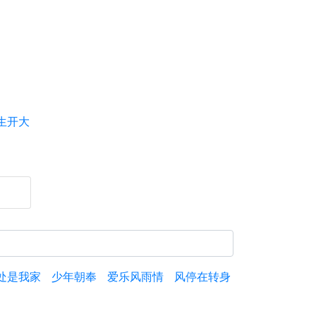
生开大
处是我家
少年朝奉
爱乐风雨情
风停在转身