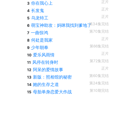
正片
你在我心上
3
正片
长发鬼
4
正片
乌龙特工
5
第34集完结
萌宝神助攻：妈咪我找到爹地了
6
第70集完结
一曲惊鸿
7
正片
何处是我家
8
第66集完结
少年朝奉
9
正片
爱乐风雨情
10
第72集完结
风停在转身时
11
正片
阿呆的爱情故事
12
第60集完结
新版：照相馆的秘密
13
第24集完结
她的生存之道
14
第10期完结
母胎单身恋爱大作战
15