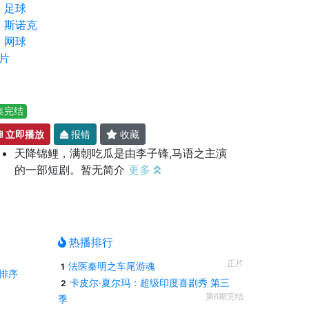
足球
斯诺克
网球
片
集完结
立即播放
报错
收藏
天降锦鲤，满朝吃瓜是由李子锋,马语之主演
的一部短剧。暂无简介
更多
热播排行
正片
法医秦明之车尾游魂
1
排序
卡皮尔·夏尔玛：超级印度喜剧秀 第三
2
第6期完结
季