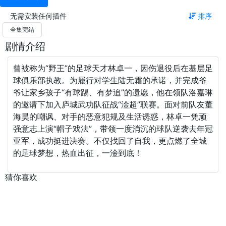
无需安装任何插件
排序
全集完结
剧情介绍
曾被称为“野王”的足球天才林卓一，因伤退役后在基层足
球俱乐部执教。为履行对学生陆无霜的承诺，并完成爷
爷让家乡孩子“有球踢、有梦追”的遗愿，他在领队洛嘉琳
的邀请下加入庐城武功队征战“淦超”联赛。面对前队友董
海昊的嘲讽、对手的恶意犯规及生活诱惑，林卓一凭顽
强意志上演“帽子戏法”，带领一度消沉的球队逆袭去年冠
亚军，成功挺进决赛。不仅找回了自我，更点燃了全城
的足球梦想，热血出征，一淦到底！
猜你喜欢