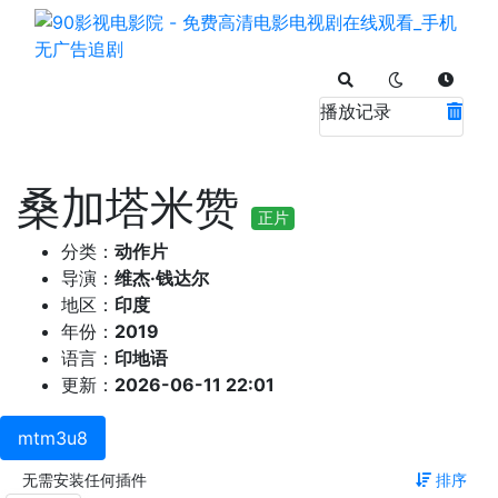
播放记录
桑加塔米赞
正片
分类：
动作片
导演：
维杰·钱达尔
地区：
印度
年份：
2019
语言：
印地语
更新：
2026-06-11 22:01
mtm3u8
无需安装任何插件
排序