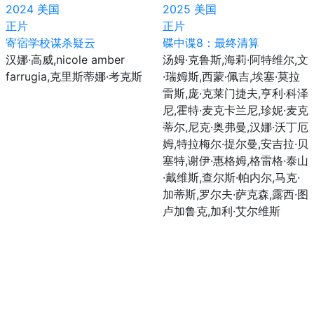
2024
美国
2025
美国
正片
正片
寄宿学校谋杀疑云
碟中谍8：最终清算
汉娜·高威,nicole amber
汤姆·克鲁斯,海莉·阿特维尔,文
farrugia,克里斯蒂娜·考克斯
·瑞姆斯,西蒙·佩吉,埃塞·莫拉
雷斯,庞·克莱门捷夫,亨利·科泽
尼,霍特·麦克卡兰尼,珍妮·麦克
蒂尔,尼克·奥弗曼,汉娜·沃丁厄
姆,特拉梅尔·提尔曼,安吉拉·贝
塞特,谢伊·惠格姆,格雷格·泰山
·戴维斯,查尔斯·帕内尔,马克·
加蒂斯,罗尔夫·萨克森,露西·图
卢加鲁克,加利·艾尔维斯