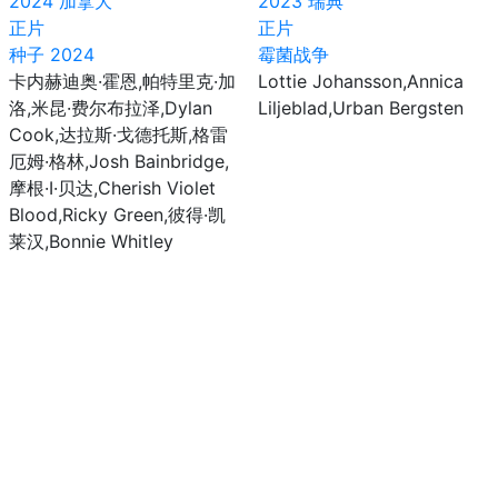
2024
加拿大
2023
瑞典
正片
正片
种子 2024
霉菌战争
卡内赫迪奥·霍恩,帕特里克·加
Lottie Johansson,Annica
洛,米昆·费尔布拉泽,Dylan
Liljeblad,Urban Bergsten
Cook,达拉斯·戈德托斯,格雷
厄姆·格林,Josh Bainbridge,
摩根·I·贝达,Cherish Violet
Blood,Ricky Green,彼得·凯
莱汉,Bonnie Whitley