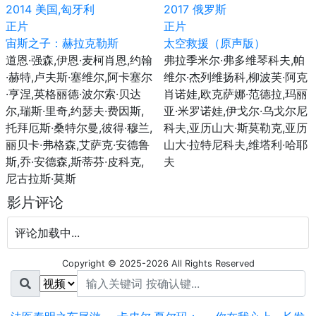
2014
美国,匈牙利
2017
俄罗斯
正片
正片
宙斯之子：赫拉克勒斯
太空救援（原声版）
道恩·强森,伊恩·麦柯肖恩,约翰
弗拉季米尔·弗多维琴科夫,帕
·赫特,卢夫斯·塞维尔,阿卡塞尔
维尔·杰列维扬科,柳波芙·阿克
·亨涅,英格丽德·波尔索·贝达
肖诺娃,欧克萨娜·范德拉,玛丽
尔,瑞斯·里奇,约瑟夫·费因斯,
亚·米罗诺娃,伊戈尔·乌戈尔尼
托拜厄斯·桑特尔曼,彼得·穆兰,
科夫,亚历山大·斯莫勒克,亚历
丽贝卡·弗格森,艾萨克·安德鲁
山大·拉特尼科夫,维塔利·哈耶
斯,乔·安德森,斯蒂芬·皮科克,
夫
尼古拉斯·莫斯
影片评论
评论加载中...
Copyright © 2025-2026 All Rights Reserved