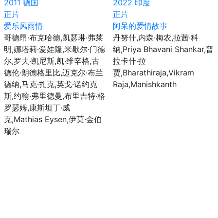
2011
德国
2022
印度
正片
正片
爱乐风雨情
阿呆的爱情故事
哥德昂·布克哈德,凯瑟琳·弗莱
丹努什,内森·梅农,拉茜·科
明,娜塔莉·爱娃隆,米歇尔·门德
纳,Priya Bhavani Shankar,普
尔,罗夫·凯尼斯,凯·维辛格,古
拉卡什·拉
德伦·朗德格里比,迈克尔·布兰
贾,Bharathiraja,Vikram
德纳,马克·扎克,英戈·诺约克
Raja,Manishkanth
斯,约翰·弗里德曼,布里吉特·格
罗瑟姆,康斯坦丁·威
克,Mathias Eysen,伊莫·金伯
瑞尔