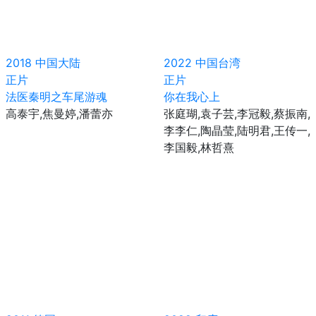
2018
中国大陆
2022
中国台湾
正片
正片
法医秦明之车尾游魂
你在我心上
高泰宇,焦曼婷,潘蕾亦
张庭瑚,袁子芸,李冠毅,蔡振南,
李李仁,陶晶莹,陆明君,王传一,
李国毅,林哲熹