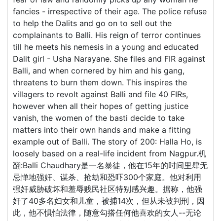
fancies - irrespective of their age. The police refuse
to help the Dalits and go on to sell out the
complainants to Balli. His reign of terror continues
till he meets his nemesis in a young and educated
Dalit girl - Usha Narayane. She files and FIR against
Balli, and when cornered by him and his gang,
threatens to burn them down. This inspires the
villagers to revolt against Balli and file 40 FIRs,
however when all their hopes of getting justice
vanish, the women of the basti decide to take
matters into their own hands and make a fitting
example out of Balli. The story of 200: Halla Ho, is
loosely based on a real-life incident from Nagpur.机
翻:Balli Chaudhary是一名暴徒，他在15年的时间里肆无
忌惮地强奸、谋杀、抢劫和恐吓300个家庭。他对利用
强奸威胁破坏和羞辱贱民社区特别感兴趣。据称，他强
奸了40多名妇女和儿童，被捕14次，但从未被判刑，因
此，他不惧怕法律，随意勾搭任何他喜欢的女人--无论