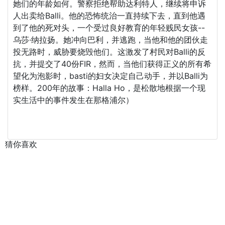
她们的年龄如何。警察拒绝帮助达利特人，继续将申诉
人出卖给Balli。他的恐怖统治一直持续下去，直到他遇
到了他的死对头，一个受过良好教育的年轻贱民女孩--
乌莎·纳拉扬。她冲向巴利，并逃跑，当他和他的团伙走
投无路时，威胁要烧毁他们。这激发了村民对Balli的反
抗，并提交了40份FIR，然而，当他们获得正义的所有希
望化为泡影时，basti的妇女决定自己动手，并以Balli为
榜样。200年的故事：Halla Ho，是松散地根据一个现
实生活中的事件发生在那格浦尔）
猜你喜欢