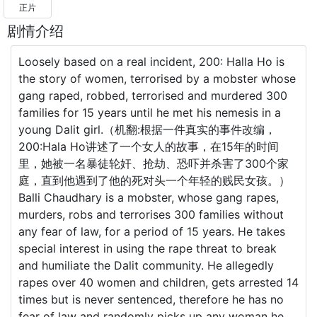
正片
剧情介绍
Loosely based on a real incident, 200: Halla Ho is
the story of women, terrorised by a mobster whose
gang raped, robbed, terrorised and murdered 300
families for 15 years until he met his nemesis in a
young Dalit girl.（机翻:根据一件真实的事件改编，
200:Hala Ho讲述了一个女人的故事，在15年的时间
里，她被一名暴徒轮奸、抢劫、恐吓并杀害了300个家
庭，直到他遇到了他的死对头一个年轻的贱民女孩。）
Balli Chaudhary is a mobster, whose gang rapes,
murders, robs and terrorises 300 families without
any fear of law, for a period of 15 years. He takes
special interest in using the rape threat to break
and humiliate the Dalit community. He allegedly
rapes over 40 women and children, gets arrested 14
times but is never sentenced, therefore he has no
fear of law and randomly picks up any woman he