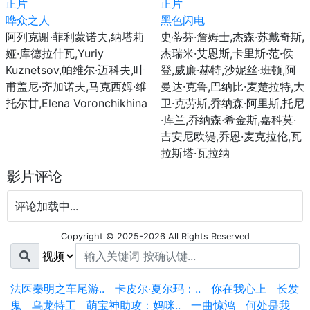
正片
正片
哗众之人
黑色闪电
阿列克谢·菲利蒙诺夫,纳塔莉
史蒂芬·詹姆士,杰森·苏戴奇斯,
娅·库德拉什瓦,Yuriy
杰瑞米·艾恩斯,卡里斯·范·侯
Kuznetsov,帕维尔·迈科夫,叶
登,威廉·赫特,沙妮丝·班顿,阿
甫盖尼·齐加诺夫,马克西姆·维
曼达·克鲁,巴纳比·麦楚拉特,大
托尔甘,Elena Voronchikhina
卫·克劳斯,乔纳森·阿里斯,托尼
·库兰,乔纳森·希金斯,嘉科莫·
吉安尼欧缇,乔恩·麦克拉伦,瓦
拉斯塔·瓦拉纳
影片评论
评论加载中...
Copyright © 2025-2026 All Rights Reserved
法医秦明之车尾游..
卡皮尔·夏尔玛：..
你在我心上
长发
鬼
乌龙特工
萌宝神助攻：妈咪..
一曲惊鸿
何处是我