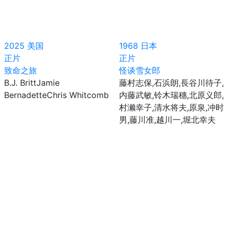
2025
美国
1968
日本
正片
正片
致命之旅
怪谈雪女郎
B.J. BrittJamie
藤村志保,石浜朗,長谷川待子,
BernadetteChris Whitcomb
内藤武敏,铃木瑞穗,北原义郎,
村濑幸子,清水将夫,原泉,冲时
男,藤川准,越川一,堀北幸夫