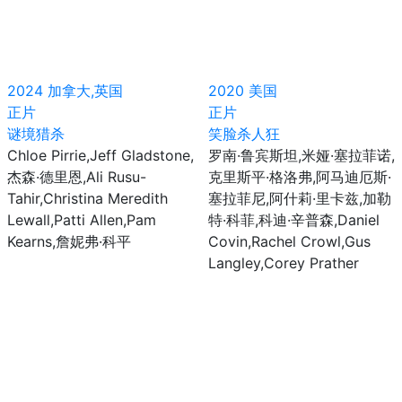
2024
加拿大,英国
2020
美国
正片
正片
谜境猎杀
笑脸杀人狂
Chloe Pirrie,Jeff Gladstone,
罗南·鲁宾斯坦,米娅·塞拉菲诺,
杰森·德里恩,Ali Rusu-
克里斯平·格洛弗,阿马迪厄斯·
Tahir,Christina Meredith
塞拉菲尼,阿什莉·里卡兹,加勒
Lewall,Patti Allen,Pam
特·科菲,科迪·辛普森,Daniel
Kearns,詹妮弗·科平
Covin,Rachel Crowl,Gus
Langley,Corey Prather