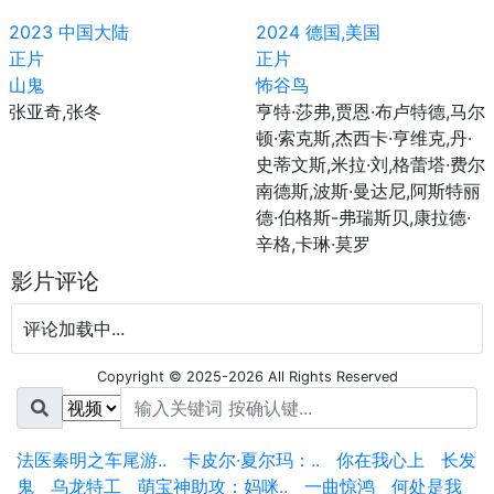
2023
中国大陆
2024
德国,美国
正片
正片
山鬼
怖谷鸟
张亚奇,张冬
亨特·莎弗,贾恩·布卢特德,马尔
顿·索克斯,杰西卡·亨维克,丹·
史蒂文斯,米拉·刘,格蕾塔·费尔
南德斯,波斯·曼达尼,阿斯特丽
德·伯格斯-弗瑞斯贝,康拉德·
辛格,卡琳·莫罗
影片评论
评论加载中...
Copyright © 2025-2026 All Rights Reserved
法医秦明之车尾游..
卡皮尔·夏尔玛：..
你在我心上
长发
鬼
乌龙特工
萌宝神助攻：妈咪..
一曲惊鸿
何处是我