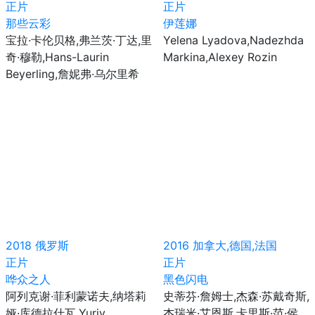
正片
正片
那些云彩
伊莲娜
宝拉·卡伦贝格,弗兰茨·丁达,里
Yelena Lyadova,Nadezhda
奇·穆勒,Hans-Laurin
Markina,Alexey Rozin
Beyerling,詹妮弗·乌尔里希
2018
俄罗斯
2016
加拿大,德国,法国
正片
正片
哗众之人
黑色闪电
阿列克谢·菲利蒙诺夫,纳塔莉
史蒂芬·詹姆士,杰森·苏戴奇斯,
娅·库德拉什瓦,Yuriy
杰瑞米·艾恩斯,卡里斯·范·侯