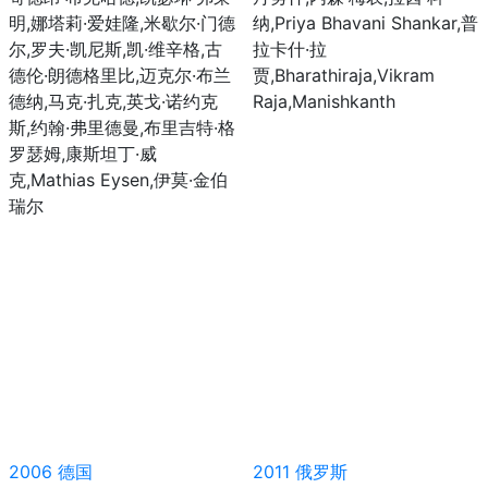
明,娜塔莉·爱娃隆,米歇尔·门德
纳,Priya Bhavani Shankar,普
尔,罗夫·凯尼斯,凯·维辛格,古
拉卡什·拉
德伦·朗德格里比,迈克尔·布兰
贾,Bharathiraja,Vikram
德纳,马克·扎克,英戈·诺约克
Raja,Manishkanth
斯,约翰·弗里德曼,布里吉特·格
罗瑟姆,康斯坦丁·威
克,Mathias Eysen,伊莫·金伯
瑞尔
2006
德国
2011
俄罗斯