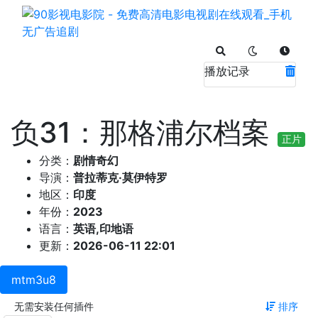
播放记录
负31：那格浦尔档案
正片
分类：
剧情奇幻
导演：
普拉蒂克·莫伊特罗
地区：
印度
年份：
2023
语言：
英语,印地语
更新：
2026-06-11 22:01
mtm3u8
无需安装任何插件
排序