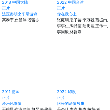
2018
中国大陆
2022
中国台湾
正片
正片
法医秦明之车尾游魂
你在我心上
高泰宇,焦曼婷,潘蕾亦
张庭瑚,袁子芸,李冠毅,蔡振南,
李李仁,陶晶莹,陆明君,王传一,
李国毅,林哲熹
2011
德国
2022
印度
正片
正片
爱乐风雨情
阿呆的爱情故事
哥德昂·布克哈德,凯瑟琳·弗莱
丹努什,内森·梅农,拉茜·科