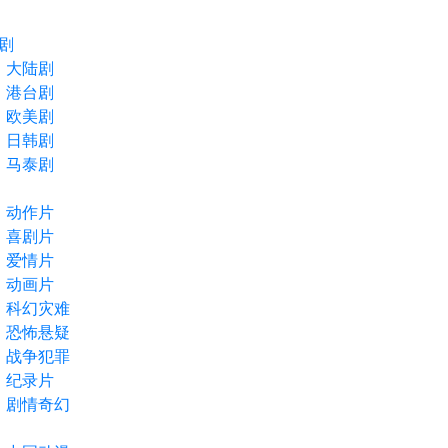
剧
大陆剧
港台剧
欧美剧
日韩剧
马泰剧
动作片
喜剧片
爱情片
动画片
科幻灾难
恐怖悬疑
战争犯罪
纪录片
剧情奇幻