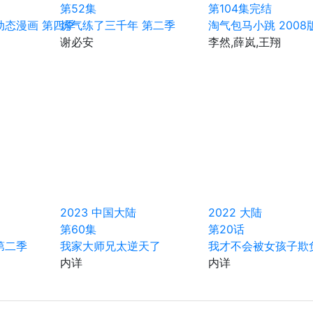
第52集
第104集完结
动态漫画 第四季
炼气练了三千年 第二季
淘气包马小跳 2008
谢必安
李然,薛岚,王翔
2023
中国大陆
2022
大陆
第60集
第20话
第二季
我家大师兄太逆天了
我才不会被女孩子欺
内详
内详