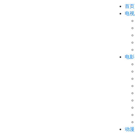
首页
电视
电影
动漫