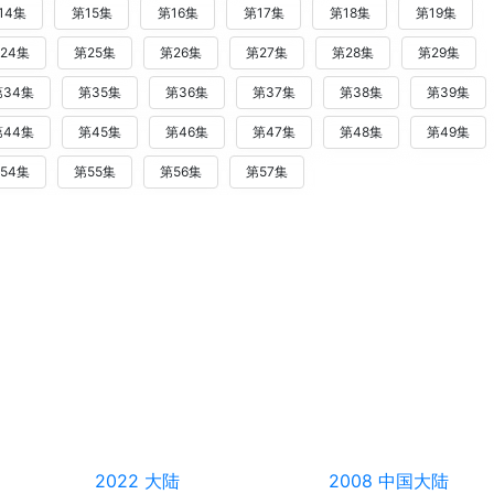
14集
第15集
第16集
第17集
第18集
第19集
24集
第25集
第26集
第27集
第28集
第29集
第34集
第35集
第36集
第37集
第38集
第39集
第44集
第45集
第46集
第47集
第48集
第49集
54集
第55集
第56集
第57集
2022
大陆
2008
中国大陆