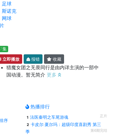
足球
斯诺克
网球
片
7集
立即播放
报错
收藏
猎魔女团之无畏同行是由内详主演的一部中
国动漫。暂无简介
更多
热播排行
正片
法医秦明之车尾游魂
1
排序
卡皮尔·夏尔玛：超级印度喜剧秀 第三
2
第6期完结
季