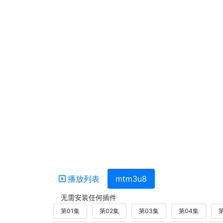
播放列表
mtm3u8
无需安装任何插件
第01集
第02集
第03集
第04集