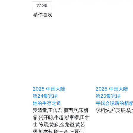
第10集
猜你喜欢
2025
中国大陆
2025
中国大陆
第24集完结
第20集完结
她的生存之道
寻找会说话的貊
窦靖童,王传君,颜丙燕,宋妍
李相炫,郑英辰,杨
霏,贺开朗,牛超,邬家楷,田壮
壮,陈震,赞多,金龙镒,黄艺
馨,刘杰毅,陈三金,张夏伟