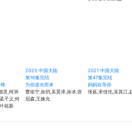
2023
中国大陆
2021
中国大陆
第16集完结
第47集完结
争锋
为你逆光而来
妈妈在等你
都灵,何润
曹佑宁,余玥,吴昊泽,涂冰,张
张延,宋佳伦,吴其江,
,孟子义,何
冠森,王姝允
,叶祖新