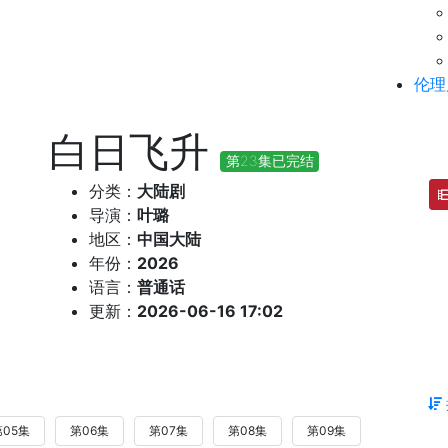
伦理
白日飞升
第23集已完结
分类：
大陆剧
导演：
叶璐
地区：
中国大陆
年份：
2026
语言：
普通话
更新：
2026-06-16 17:02
第05集
第06集
第07集
第08集
第09集