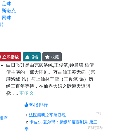
足球
斯诺克
网球
片
立即播放
报错
收藏
白日飞升是由完颜洛绒,王俊笔,钟晨瑶,杨倩
倩主演的一部大陆剧。万古仙王苏无病（完
颜洛绒 饰）与上仙林宁雪（王俊笔 饰）历
经三百年等待，在仙界大婚之际遭天道阻
挠，..
更多
热播排行
正片
法医秦明之车尾游魂
1
排序
卡皮尔·夏尔玛：超级印度喜剧秀 第三
2
第6期完结
季