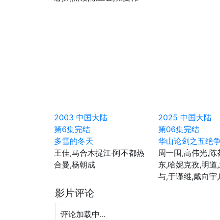
2003
中国大陆
2025
中国大陆
第6集完结
第06集完结
多雪的冬天
华山论剑之五绝
王佳,马合木提江·阿不都热
周一围,高伟光,陈
合曼,杨朝成
东,哈妮克孜,明道
与,于谨维,戴向宇
影片评论
评论加载中...