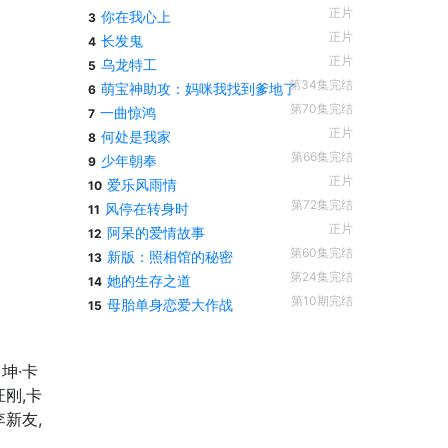
正片
你在我心上
3
正片
长发鬼
4
正片
乌龙特工
5
第34集完结
萌宝神助攻：妈咪我找到爹地了
6
第70集完结
一曲惊鸿
7
正片
何处是我家
8
第66集完结
少年朝奉
9
正片
爱乐风雨情
10
第72集完结
风停在转身时
11
正片
阿呆的爱情故事
12
第60集完结
新版：照相馆的秘密
13
第24集完结
她的生存之道
14
第10期完结
母胎单身恋爱大作战
15
坤·卡
汪刚,卡
李新友,