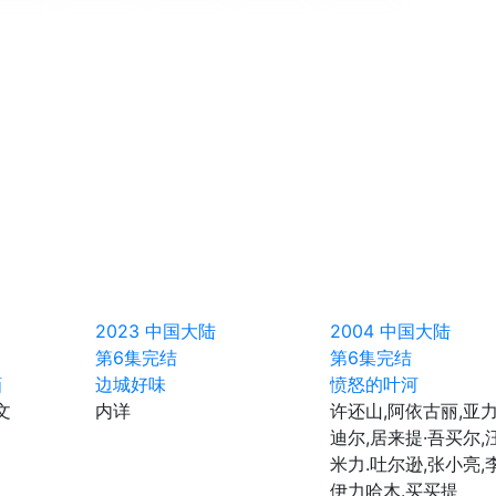
2023
中国大陆
2004
中国大陆
第6集完结
第6集完结
貊
边城好味
愤怒的叶河
文
内详
许还山,阿依古丽,亚力
迪尔,居来提·吾买尔,
米力.吐尔逊,张小亮,
伊力哈木.买买提