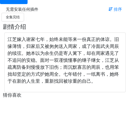
无需安装任何插件
排序
全集完结
剧情介绍
江芝嫁入谢家七年，始终未能等来一份真正的体谅。旧
缘薄情，归家后又被匆匆送入周家，成了冷面武夫周辰
的续弦。她本以为余生仍是寄人篱下，却在周家遇见了
不追问的安稳。面对一双谨慎懂事的继子继女，江芝从
疏离防备到慢慢放下旧伤；而沉默寡言的周辰，也用笨
拙却坚定的方式护她周全。七年错付，一纸离书，她终
于在新的人生里，重新找回被珍重的自己。
猜你喜欢