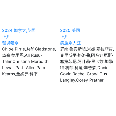
2024
加拿大,英国
2020
美国
正片
正片
谜境猎杀
笑脸杀人狂
Chloe Pirrie,Jeff Gladstone,
罗南·鲁宾斯坦,米娅·塞拉菲诺,
杰森·德里恩,Ali Rusu-
克里斯平·格洛弗,阿马迪厄斯·
Tahir,Christina Meredith
塞拉菲尼,阿什莉·里卡兹,加勒
Lewall,Patti Allen,Pam
特·科菲,科迪·辛普森,Daniel
Kearns,詹妮弗·科平
Covin,Rachel Crowl,Gus
Langley,Corey Prather