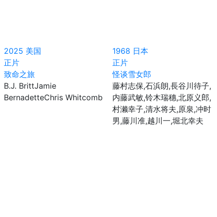
2025
美国
1968
日本
正片
正片
致命之旅
怪谈雪女郎
B.J. BrittJamie
藤村志保,石浜朗,長谷川待子,
BernadetteChris Whitcomb
内藤武敏,铃木瑞穗,北原义郎,
村濑幸子,清水将夫,原泉,冲时
男,藤川准,越川一,堀北幸夫