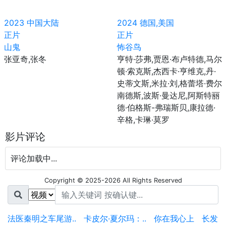
2023
中国大陆
2024
德国,美国
正片
正片
山鬼
怖谷鸟
张亚奇,张冬
亨特·莎弗,贾恩·布卢特德,马尔
顿·索克斯,杰西卡·亨维克,丹·
史蒂文斯,米拉·刘,格蕾塔·费尔
南德斯,波斯·曼达尼,阿斯特丽
德·伯格斯-弗瑞斯贝,康拉德·
辛格,卡琳·莫罗
影片评论
评论加载中...
Copyright © 2025-2026 All Rights Reserved
法医秦明之车尾游..
卡皮尔·夏尔玛：..
你在我心上
长发