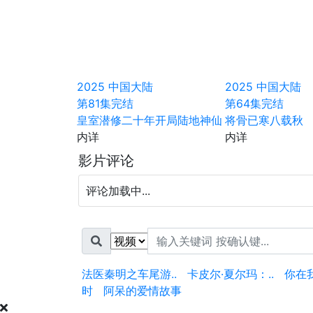
2025
中国大陆
2025
中国大陆
第81集完结
第64集完结
皇室潜修二十年开局陆地神仙
将骨已寒八载秋
内详
内详
影片评论
评论加载中...
法医秦明之车尾游..
卡皮尔·夏尔玛：..
你在
时
阿呆的爱情故事