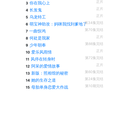
正片
你在我心上
3
正片
长发鬼
4
正片
乌龙特工
5
第34集完结
萌宝神助攻：妈咪我找到爹地了
6
第70集完结
一曲惊鸿
7
正片
何处是我家
8
第66集完结
少年朝奉
9
正片
爱乐风雨情
10
第72集完结
风停在转身时
11
正片
阿呆的爱情故事
12
第60集完结
新版：照相馆的秘密
13
第24集完结
她的生存之道
14
第10期完结
母胎单身恋爱大作战
15