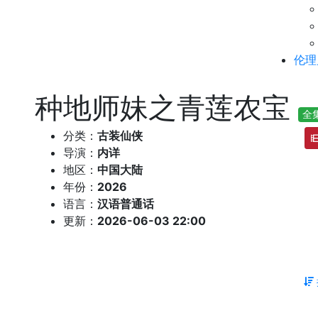
伦理
种地师妹之青莲农宝
全
分类：
古装仙侠
导演：
内详
地区：
中国大陆
年份：
2026
语言：
汉语普通话
更新：
2026-06-03 22:00