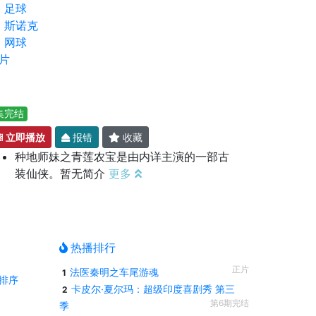
足球
斯诺克
网球
片
集完结
立即播放
报错
收藏
种地师妹之青莲农宝是由内详主演的一部古
装仙侠。暂无简介
更多
热播排行
正片
法医秦明之车尾游魂
1
排序
卡皮尔·夏尔玛：超级印度喜剧秀 第三
2
第6期完结
季