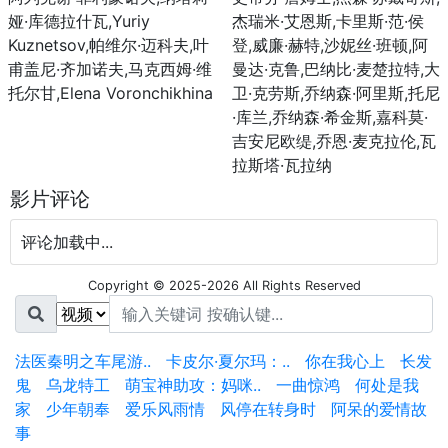
娅·库德拉什瓦,Yuriy
杰瑞米·艾恩斯,卡里斯·范·侯
Kuznetsov,帕维尔·迈科夫,叶
登,威廉·赫特,沙妮丝·班顿,阿
甫盖尼·齐加诺夫,马克西姆·维
曼达·克鲁,巴纳比·麦楚拉特,大
托尔甘,Elena Voronchikhina
卫·克劳斯,乔纳森·阿里斯,托尼
·库兰,乔纳森·希金斯,嘉科莫·
吉安尼欧缇,乔恩·麦克拉伦,瓦
拉斯塔·瓦拉纳
影片评论
评论加载中...
Copyright © 2025-2026 All Rights Reserved
法医秦明之车尾游..
卡皮尔·夏尔玛：..
你在我心上
长发
鬼
乌龙特工
萌宝神助攻：妈咪..
一曲惊鸿
何处是我
家
少年朝奉
爱乐风雨情
风停在转身时
阿呆的爱情故
事