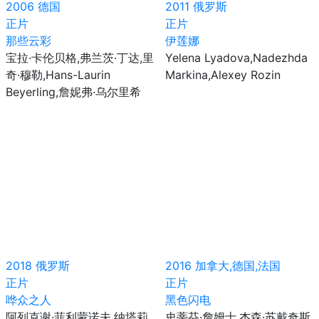
2006
德国
2011
俄罗斯
正片
正片
那些云彩
伊莲娜
宝拉·卡伦贝格,弗兰茨·丁达,里
Yelena Lyadova,Nadezhda
奇·穆勒,Hans-Laurin
Markina,Alexey Rozin
Beyerling,詹妮弗·乌尔里希
2018
俄罗斯
2016
加拿大,德国,法国
正片
正片
哗众之人
黑色闪电
阿列克谢·菲利蒙诺夫,纳塔莉
史蒂芬·詹姆士,杰森·苏戴奇斯,