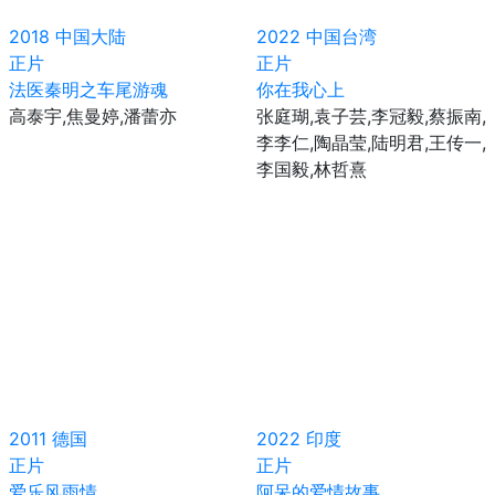
2018
中国大陆
2022
中国台湾
正片
正片
法医秦明之车尾游魂
你在我心上
高泰宇,焦曼婷,潘蕾亦
张庭瑚,袁子芸,李冠毅,蔡振南,
李李仁,陶晶莹,陆明君,王传一,
李国毅,林哲熹
2011
德国
2022
印度
正片
正片
爱乐风雨情
阿呆的爱情故事