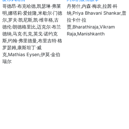
哥德昂·布克哈德,凯瑟琳·弗莱
丹努什,内森·梅农,拉茜·科
明,娜塔莉·爱娃隆,米歇尔·门德
纳,Priya Bhavani Shankar,普
尔,罗夫·凯尼斯,凯·维辛格,古
拉卡什·拉
德伦·朗德格里比,迈克尔·布兰
贾,Bharathiraja,Vikram
德纳,马克·扎克,英戈·诺约克
Raja,Manishkanth
斯,约翰·弗里德曼,布里吉特·格
罗瑟姆,康斯坦丁·威
克,Mathias Eysen,伊莫·金伯
瑞尔