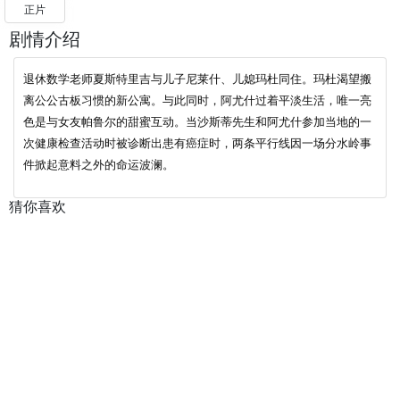
正片
剧情介绍
退休数学老师夏斯特里吉与儿子尼莱什、儿媳玛杜同住。玛杜渴望搬
离公公古板习惯的新公寓。与此同时，阿尤什过着平淡生活，唯一亮
色是与女友帕鲁尔的甜蜜互动。当沙斯蒂先生和阿尤什参加当地的一
次健康检查活动时被诊断出患有癌症时，两条平行线因一场分水岭事
件掀起意料之外的命运波澜。
猜你喜欢