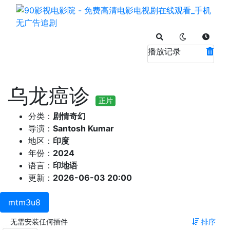
播放记录
乌龙癌诊
正片
分类：
剧情奇幻
导演：
Santosh Kumar
地区：
印度
年份：
2024
语言：
印地语
更新：
2026-06-03 20:00
mtm3u8
无需安装任何插件
排序