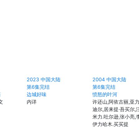
2023
中国大陆
2004
中国大陆
第6集完结
第6集完结
貊
边城好味
愤怒的叶河
文
内详
许还山,阿依古丽,亚力
迪尔,居来提·吾买尔,
米力.吐尔逊,张小亮,
伊力哈木.买买提