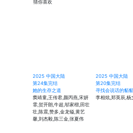
猜你喜欢
2025
中国大陆
2025
中国大陆
第24集完结
第20集完结
她的生存之道
寻找会说话的貊
窦靖童,王传君,颜丙燕,宋妍
李相炫,郑英辰,杨
霏,贺开朗,牛超,邬家楷,田壮
壮,陈震,赞多,金龙镒,黄艺
馨,刘杰毅,陈三金,张夏伟