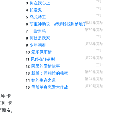
正片
你在我心上
3
正片
长发鬼
4
正片
乌龙特工
5
第34集完结
萌宝神助攻：妈咪我找到爹地了
6
第70集完结
一曲惊鸿
7
正片
何处是我家
8
第66集完结
少年朝奉
9
正片
爱乐风雨情
10
第72集完结
风停在转身时
11
正片
阿呆的爱情故事
12
第60集完结
新版：照相馆的秘密
13
第24集完结
她的生存之道
14
第10期完结
母胎单身恋爱大作战
15
坤·卡
汪刚,卡
李新友,