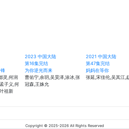
2023
中国大陆
2021
中国大陆
第16集完结
第47集完结
争锋
为你逆光而来
妈妈在等你
都灵,何润
曹佑宁,余玥,吴昊泽,涂冰,张
张延,宋佳伦,吴其江,
,孟子义,何
冠森,王姝允
,叶祖新
Copyright © 2025-2026 All Rights Reserved