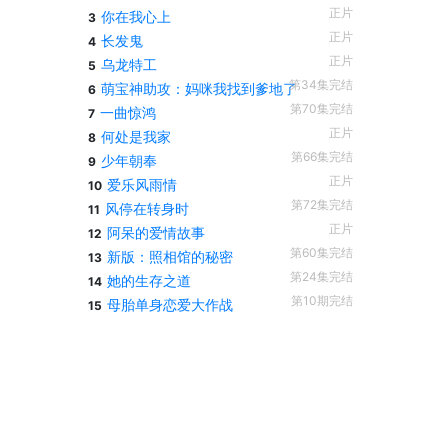
正片
你在我心上
3
正片
长发鬼
4
正片
乌龙特工
5
第34集完结
萌宝神助攻：妈咪我找到爹地了
6
第70集完结
一曲惊鸿
7
正片
何处是我家
8
第66集完结
少年朝奉
9
正片
爱乐风雨情
10
第72集完结
风停在转身时
11
正片
阿呆的爱情故事
12
第60集完结
新版：照相馆的秘密
13
第24集完结
她的生存之道
14
第10期完结
母胎单身恋爱大作战
15