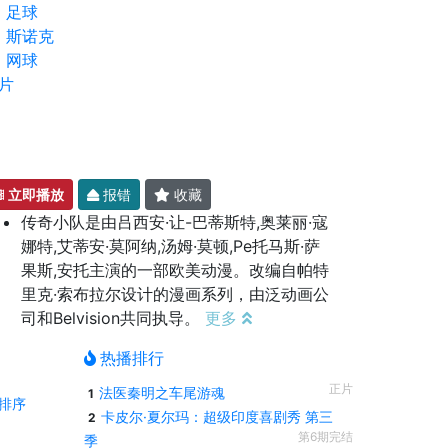
足球
斯诺克
网球
片
立即播放
报错
收藏
传奇小队是由吕西安·让-巴蒂斯特,奥莱丽·寇
娜特,艾蒂安·莫阿纳,汤姆·莫顿,Pe托马斯·萨
果斯,安托主演的一部欧美动漫。改编自帕特
里克·索布拉尔设计的漫画系列，由泛动画公
司和Belvision共同执导。
更多
热播排行
正片
法医秦明之车尾游魂
1
排序
卡皮尔·夏尔玛：超级印度喜剧秀 第三
2
第6期完结
季