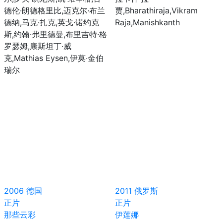
德伦·朗德格里比,迈克尔·布兰
贾,Bharathiraja,Vikram
德纳,马克·扎克,英戈·诺约克
Raja,Manishkanth
斯,约翰·弗里德曼,布里吉特·格
罗瑟姆,康斯坦丁·威
克,Mathias Eysen,伊莫·金伯
瑞尔
2006
德国
2011
俄罗斯
正片
正片
那些云彩
伊莲娜