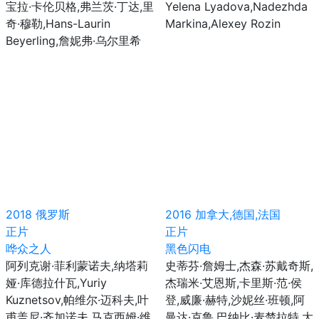
宝拉·卡伦贝格,弗兰茨·丁达,里
Yelena Lyadova,Nadezhda
奇·穆勒,Hans-Laurin
Markina,Alexey Rozin
Beyerling,詹妮弗·乌尔里希
2018
俄罗斯
2016
加拿大,德国,法国
正片
正片
哗众之人
黑色闪电
阿列克谢·菲利蒙诺夫,纳塔莉
史蒂芬·詹姆士,杰森·苏戴奇斯,
娅·库德拉什瓦,Yuriy
杰瑞米·艾恩斯,卡里斯·范·侯
Kuznetsov,帕维尔·迈科夫,叶
登,威廉·赫特,沙妮丝·班顿,阿
甫盖尼·齐加诺夫,马克西姆·维
曼达·克鲁,巴纳比·麦楚拉特,大