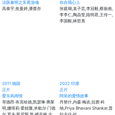
法医秦明之车尾游魂
你在我心上
高泰宇,焦曼婷,潘蕾亦
张庭瑚,袁子芸,李冠毅,蔡振南,
李李仁,陶晶莹,陆明君,王传一,
李国毅,林哲熹
2011
德国
2022
印度
正片
正片
爱乐风雨情
阿呆的爱情故事
哥德昂·布克哈德,凯瑟琳·弗莱
丹努什,内森·梅农,拉茜·科
明,娜塔莉·爱娃隆,米歇尔·门德
纳,Priya Bhavani Shankar,普
尔,罗夫·凯尼斯,凯·维辛格,古
拉卡什·拉