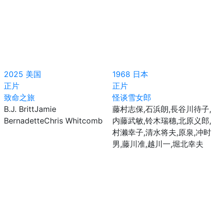
2025
美国
1968
日本
正片
正片
致命之旅
怪谈雪女郎
B.J. BrittJamie
藤村志保,石浜朗,長谷川待子,
BernadetteChris Whitcomb
内藤武敏,铃木瑞穗,北原义郎,
村濑幸子,清水将夫,原泉,冲时
男,藤川准,越川一,堀北幸夫