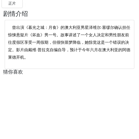
正片
剧情介绍
曾出演《暮光之城：月食》的澳大利亚男星泽维尔·塞缪尔确认担任
惊悚悬疑片《坏血》男一号。故事讲述了一个女人决定和男性朋友前
往度假区享受一周假期，但很快噩梦降临，她惊觉这是一个错误的决
定。影片由戴维·普拉克自编自导，预计于今年六月在澳大利亚的阿德
莱德开机。
猜你喜欢