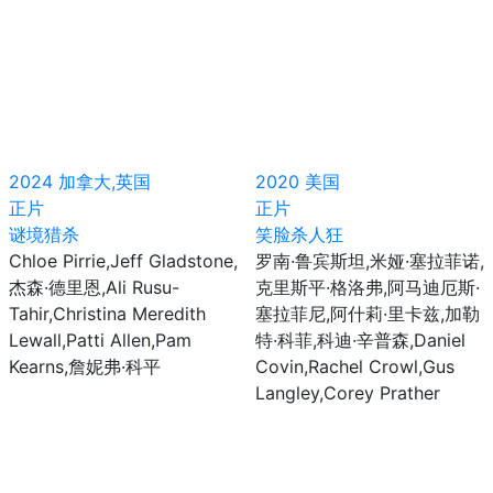
2024
加拿大,英国
2020
美国
正片
正片
谜境猎杀
笑脸杀人狂
Chloe Pirrie,Jeff Gladstone,
罗南·鲁宾斯坦,米娅·塞拉菲诺,
杰森·德里恩,Ali Rusu-
克里斯平·格洛弗,阿马迪厄斯·
Tahir,Christina Meredith
塞拉菲尼,阿什莉·里卡兹,加勒
Lewall,Patti Allen,Pam
特·科菲,科迪·辛普森,Daniel
Kearns,詹妮弗·科平
Covin,Rachel Crowl,Gus
Langley,Corey Prather