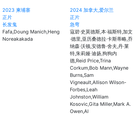
2023
柬埔寨
2024
加拿大,爱尔兰
正片
正片
长发鬼
急弯
Fafa,Doung Manich,Heng
寇碧·史莫德斯,本·福斯特,加文
Noreakakada
·德里,亚历桑德拉·卡斯蒂略,乔
纳森·沃顿,安德鲁·舍夫,丹·莱
特,朱莉娅·迪扬,狗狗内
德,Reid Price,Trina
Corkum,Bob Mann,Wayne
Burns,Sam
Vigneault,Allison Wilson-
Forbes,Leah
Johnston,William
Kosovic,Gita Miller,Mark A.
Owen,Al