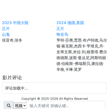
2023
中国大陆
2024
德国,美国
正片
正片
山鬼
怖谷鸟
张亚奇,张冬
亨特·莎弗,贾恩·布卢特德,马尔
顿·索克斯,杰西卡·亨维克,丹·
史蒂文斯,米拉·刘,格蕾塔·费尔
南德斯,波斯·曼达尼,阿斯特丽
德·伯格斯-弗瑞斯贝,康拉德·
辛格,卡琳·莫罗
影片评论
评论加载中...
Copyright © 2025-2026 All Rights Reserved