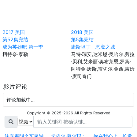
2017
美国
2018
美国
第52集完结
第5集完结
成为英雄吧 第一季
康斯坦丁：恶魔之城
柯特奈·泰勒
马特·瑞安,达米恩·奥哈尔,劳拉
·贝利,艾米丽·奥布莱恩,罗宾·
阿特金·唐斯,雷切尔·金西,吉姆
·麦司奇门
影片评论
评论加载中...
Copyright © 2025-2026 All Rights Reserved
法医秦明之车尾游..
卡皮尔·夏尔玛：..
你在我心上
长发