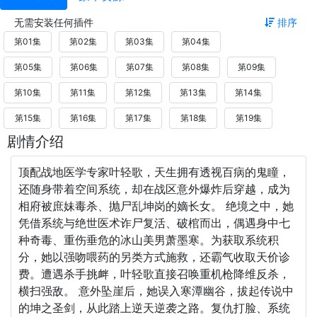
无需安装任何插件
排序
第01集
第02集
第03集
第04集
第05集
第06集
第07集
第08集
第09集
第10集
第11集
第12集
第13集
第14集
第15集
第16集
第17集
第18集
第19集
剧情介绍
顶配战地医学专家叶轻歌，天生拥有透视百病的鬼瞳，
还随身带着空间系统，却在战区意外爆炸后穿越，成为
相府被庶妹毒杀、抛尸乱坤岗的嫡长女。 绝境之中，她
凭借系统与绝世医术诈尸复活、破棺而出，偶遇身中七
种奇毒、重伤垂危的冰山美男萧墨寒。为获取系统积
分，她以强吻喂药的另类方式施救，还霸气收取天价诊
费。遭遇杀手挑衅，叶轻歌直接召唤重机枪降维反杀，
横扫强敌。 意外坠崖后，她误入寒潭幽谷，拔起传说中
的坤之圣剑，从此踏上逆天逆袭之路。复仇打脸、系统