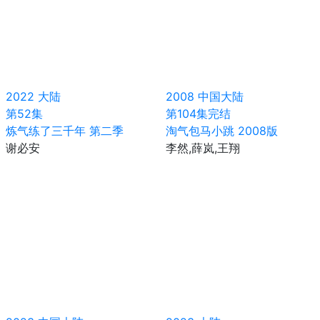
2022
大陆
2008
中国大陆
第52集
第104集完结
炼气练了三千年 第二季
淘气包马小跳 2008版
谢必安
李然,薛岚,王翔