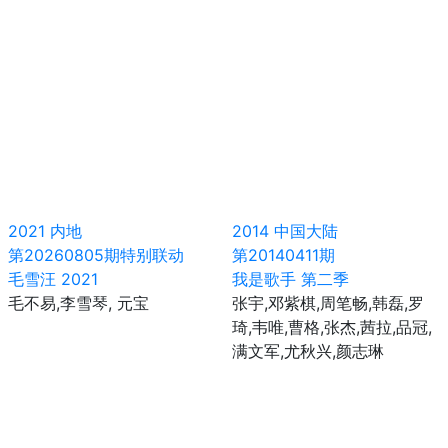
2021
内地
2014
中国大陆
第20260805期特别联动
第20140411期
毛雪汪 2021
我是歌手 第二季
毛不易,李雪琴, 元宝
张宇,邓紫棋,周笔畅,韩磊,罗
琦,韦唯,曹格,张杰,茜拉,品冠,
满文军,尤秋兴,颜志琳