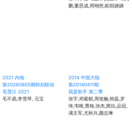
第20260801期
第20260802期
第20260803期
鹏,董思成,周翊然,欧阳娣娣
第20260804期
第20260805期
第20260806期
第20260807期
2021
内地
2014
中国大陆
第20260805期特别联动
第20140411期
毛雪汪 2021
我是歌手 第二季
毛不易,李雪琴, 元宝
张宇,邓紫棋,周笔畅,韩磊,罗
琦,韦唯,曹格,张杰,茜拉,品冠,
满文军,尤秋兴,颜志琳