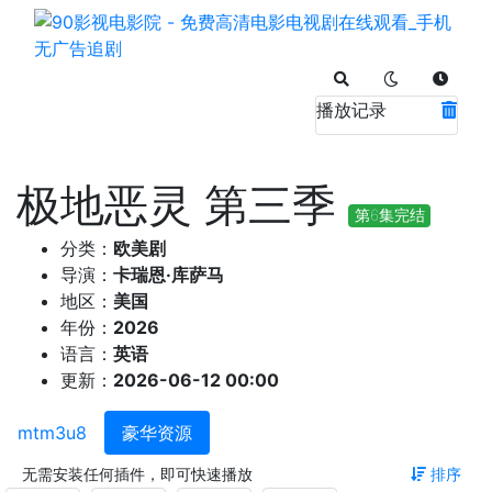
播放记录
极地恶灵 第三季
第6集完结
分类：
欧美剧
导演：
卡瑞恩·库萨马
地区：
美国
年份：
2026
语言：
英语
更新：
2026-06-12 00:00
mtm3u8
豪华资源
无需安装任何插件，即可快速播放
排序