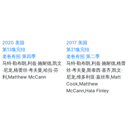
2020
美国
2017
美国
第13集完结
第21集完结
老爸有招 第四季
老爸有招 第二季
马特·勒布朗,利兹·施耐德,凯文
马特·勒布朗,利兹·施耐德,格蕾
·尼龙,格蕾丝·考夫曼,哈拉·芬
丝·考夫曼,斯泰西·基齐,凯文·
利,Matthew McCann
尼龙,维多利亚·嘉丝蒂,Matt
Cook,Matthew
McCann,Hala Finley