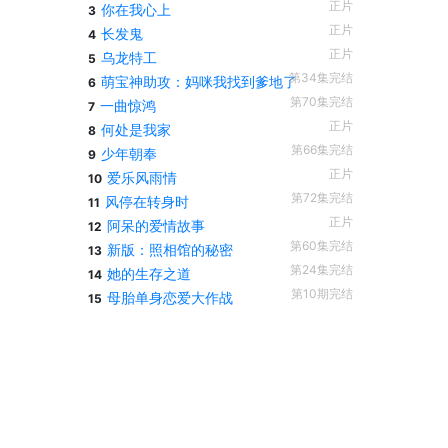
正片
你在我心上
3
正片
长发鬼
4
正片
乌龙特工
5
第34集完结
萌宝神助攻：妈咪我找到爹地了
6
第70集完结
一曲惊鸿
7
正片
何处是我家
8
第66集完结
少年朝奉
9
正片
爱乐风雨情
10
第72集完结
风停在转身时
11
正片
阿呆的爱情故事
12
第60集完结
新版：照相馆的秘密
13
第24集完结
她的生存之道
14
第10期完结
母胎单身恋爱大作战
15