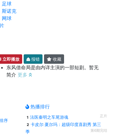
足球
斯诺克
网球
片
立即播放
报错
收藏
东风借命局是由内详主演的一部短剧。暂无
简介
更多
热播排行
正片
法医秦明之车尾游魂
1
排序
卡皮尔·夏尔玛：超级印度喜剧秀 第三
2
第6期完结
季