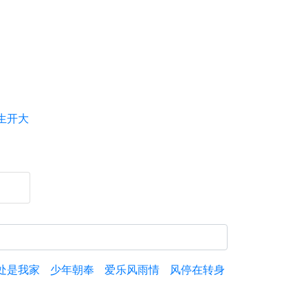
生开大
处是我家
少年朝奉
爱乐风雨情
风停在转身