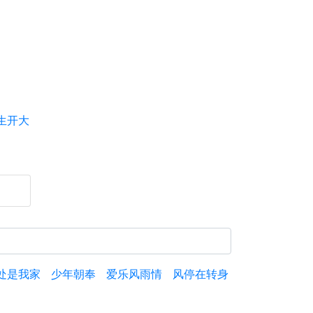
生开大
处是我家
少年朝奉
爱乐风雨情
风停在转身