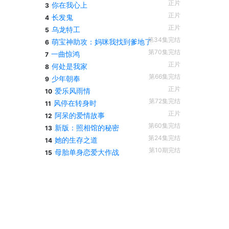
正片
你在我心上
3
正片
长发鬼
4
正片
乌龙特工
5
第34集完结
萌宝神助攻：妈咪我找到爹地了
6
第70集完结
一曲惊鸿
7
正片
何处是我家
8
第66集完结
少年朝奉
9
正片
爱乐风雨情
10
第72集完结
风停在转身时
11
正片
阿呆的爱情故事
12
第60集完结
新版：照相馆的秘密
13
第24集完结
她的生存之道
14
第10期完结
母胎单身恋爱大作战
15