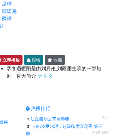
足球
斯诺克
网球
片
立即播放
报错
收藏
寒冬遇暖阳是由刘嘉伦,刘雨露主演的一部短
剧。暂无简介
更多
热播排行
正片
法医秦明之车尾游魂
1
排序
卡皮尔·夏尔玛：超级印度喜剧秀 第三
2
第6期完结
季