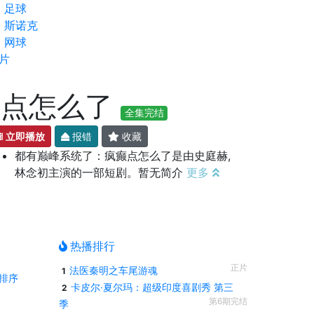
足球
斯诺克
网球
片
癫点怎么了
全集完结
立即播放
报错
收藏
都有巅峰系统了：疯癫点怎么了是由史庭赫,
林念初主演的一部短剧。暂无简介
更多
热播排行
正片
法医秦明之车尾游魂
1
排序
卡皮尔·夏尔玛：超级印度喜剧秀 第三
2
第6期完结
季