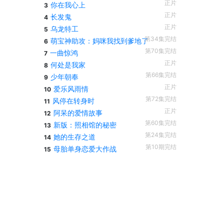
正片
你在我心上
3
正片
长发鬼
4
正片
乌龙特工
5
第34集完结
萌宝神助攻：妈咪我找到爹地了
6
第70集完结
一曲惊鸿
7
正片
何处是我家
8
第66集完结
少年朝奉
9
正片
爱乐风雨情
10
第72集完结
风停在转身时
11
正片
阿呆的爱情故事
12
第60集完结
新版：照相馆的秘密
13
第24集完结
她的生存之道
14
第10期完结
母胎单身恋爱大作战
15