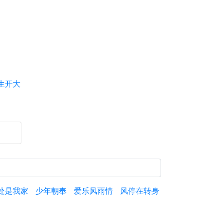
生开大
处是我家
少年朝奉
爱乐风雨情
风停在转身