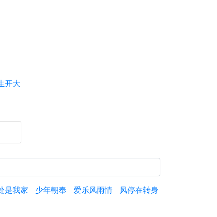
生开大
处是我家
少年朝奉
爱乐风雨情
风停在转身