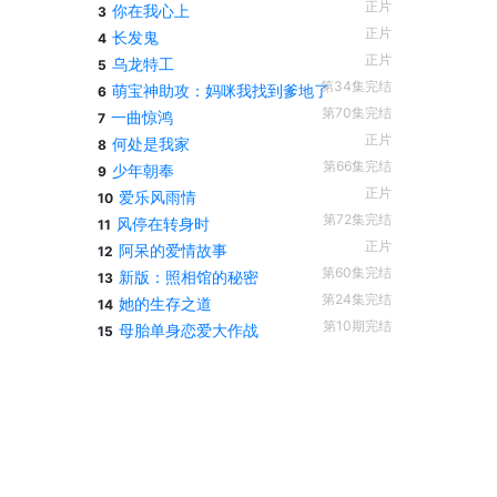
正片
你在我心上
3
正片
长发鬼
4
正片
乌龙特工
5
第34集完结
萌宝神助攻：妈咪我找到爹地了
6
第70集完结
一曲惊鸿
7
正片
何处是我家
8
第66集完结
少年朝奉
9
正片
爱乐风雨情
10
第72集完结
风停在转身时
11
正片
阿呆的爱情故事
12
第60集完结
新版：照相馆的秘密
13
第24集完结
她的生存之道
14
第10期完结
母胎单身恋爱大作战
15