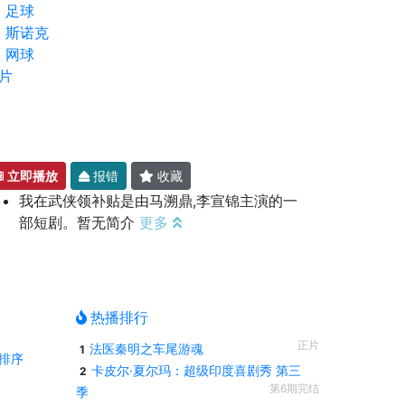
足球
斯诺克
网球
片
立即播放
报错
收藏
我在武侠领补贴是由马溯鼎,李宣锦主演的一
部短剧。暂无简介
更多
热播排行
正片
法医秦明之车尾游魂
1
排序
卡皮尔·夏尔玛：超级印度喜剧秀 第三
2
第6期完结
季